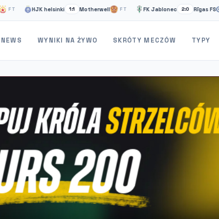
HJK helsinki
Motherwell
FK Jablonec
Rīgas FS
1:1
FT
2:0
FT
NEWS
WYNIKI NA ŻYWO
SKRÓTY MECZÓW
TYPY