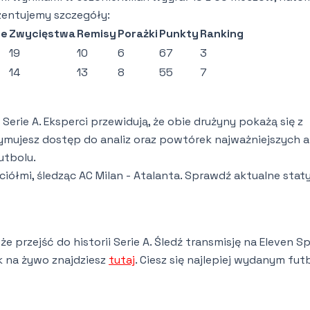
zentujemy szczegóły:
ne
Zwycięstwa
Remisy
Porażki
Punkty
Ranking
19
10
6
67
3
14
13
8
55
7
erie A. Eksperci przewidują, że obie drużyny pokażą się z
zymujesz dostęp do analiz oraz powtórek najważniejszych ak
utbolu.
iółmi, śledząc AC Milan - Atalanta. Sprawdź aktualne stat
że przejść do historii Serie A. Śledź transmisję na Eleven S
k na żywo znajdziesz
tutaj
. Ciesz się najlepiej wydanym fu