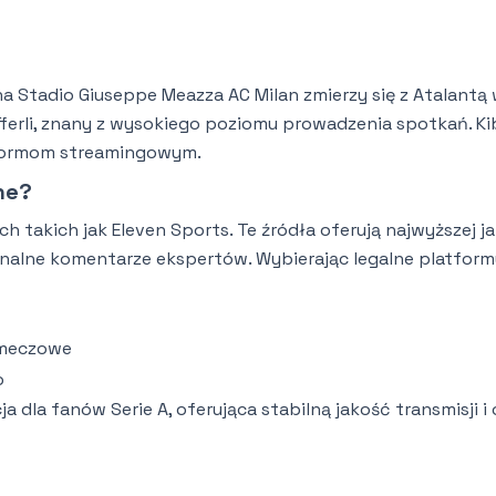
 na Stadio Giuseppe Meazza AC Milan zmierzy się z Atalantą
fferli, znany z wysokiego poziomu prowadzenia spotkań. Ki
atformom streamingowym.
ine?
 takich jak Eleven Sports. Te źródła oferują najwyższej ja
jonalne komentarze ekspertów. Wybierając legalne platformy
pomeczowe
o
 dla fanów Serie A, oferująca stabilną jakość transmisji i 