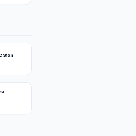
C Sion
na