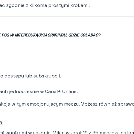
ć zgodnie z kilkoma prostymi krokami:
 PSG W INTERESUJĄCYM SPARINGU: GDZIE OGLĄDAĆ?
 dostępu lub subskrypcji.
ach jednocześnie w Canal+ Online.
na akcja w tym emocjonującym meczu. Możesz również spraw
a
ymi wynikami w sezonie. Milan wygrał 19 z 35 meczów, nato