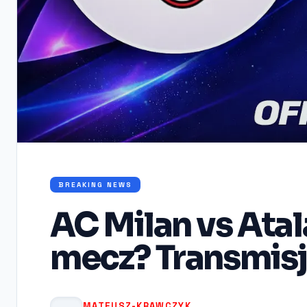
BREAKING NEWS
AC Milan vs Atal
mecz? Transmisja
MATEUSZ-KRAWCZYK