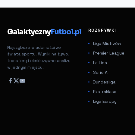
Galaktyczny
Futbol.pl
ROZGRYWKI
Liga Mistrzów
Najszybsze wiadomości ze
Premier League
świata sportu. Wyniki na żywo,
transfery i ekskluzywne analizy
La Liga
w jednym miejscu.
Serie A
Bundesliga
Ekstraklasa
Liga Europy