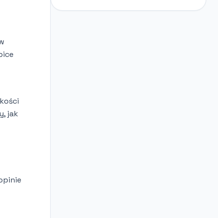
 w
bice
kości
, jak
opinie