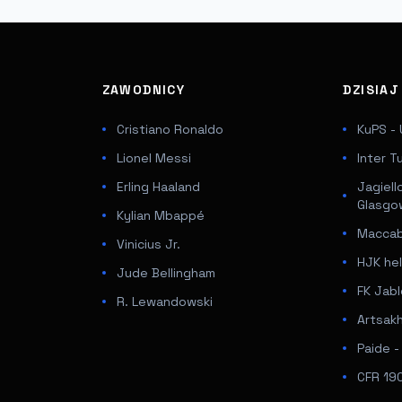
ZAWODNICY
DZISIA
Cristiano Ronaldo
KuPS - 
Lionel Messi
Inter T
Erling Haaland
Jagiell
Glasgo
Kylian Mbappé
Maccabi
Vinicius Jr.
HJK hel
Jude Bellingham
FK Jabl
R. Lewandowski
Artsakh
Paide 
CFR 190