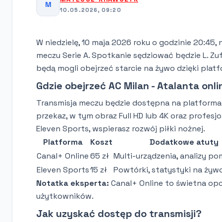
M
10.05.2026, 09:20
W niedzielę, 10 maja 2026 roku o godzinie 20:45,
meczu Serie A. Spotkanie sędziować będzie L. Zu
będą mogli obejrzeć starcie na żywo dzięki pl
Gdzie obejrzeć AC Milan - Atalanta onl
Transmisja meczu będzie dostępna na platformach
przekaz, w tym obraz Full HD lub 4K oraz profes
Eleven Sports, wspierasz rozwój piłki nożnej.
Platforma
Koszt
Dodatkowe atuty
Canal+ Online
65 zł
Multi-urządzenia, analizy 
Eleven Sports
15 zł
Powtórki, statystyki na żyw
Notatka eksperta:
Canal+ Online to świetna opcja
użytkowników.
Jak uzyskać dostęp do transmisji?