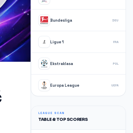
Bundesliga
DEU
Ligue 1
FRA
Ekstraklasa
POL
Europa League
UEFA
ć
LEAGUE SCAN
TABLE & TOP SCORERS