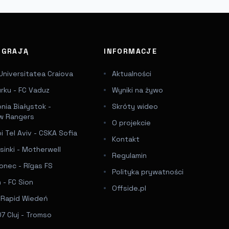
J GRAJĄ
INFORMACJE
Universitatea Craiova
Aktualności
urku - FC Vaduz
Wyniki na żywo
onia Białystok -
Skróty wideo
w Rangers
O projekcie
 Tel Aviv - CSKA Sofia
Kontakt
sinki - Motherwell
Regulamin
onec - Rīgas FS
Polityka prywatności
 - FC Sion
Offside.pl
- Rapid Wiedeń
7 Cluj - Tromso