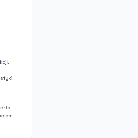
cji.
ystyki
ports
tbolem