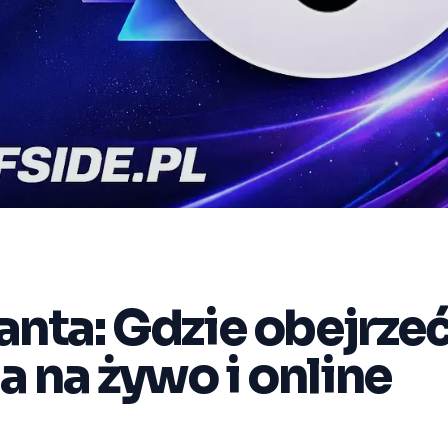
anta: Gdzie obejrze
 na żywo i online