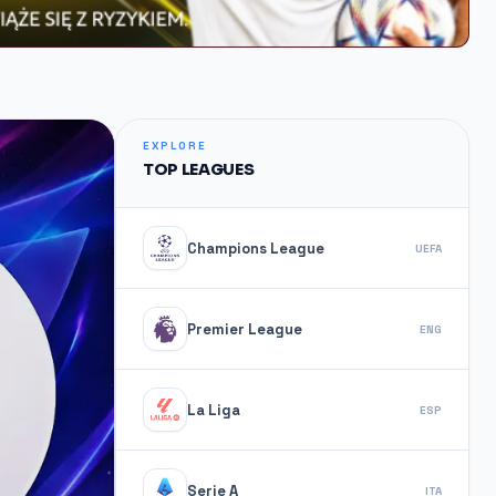
EXPLORE
TOP LEAGUES
Champions League
UEFA
Premier League
ENG
La Liga
ESP
Serie A
ITA