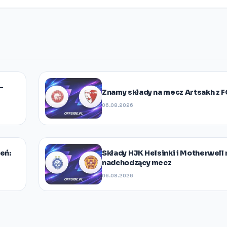
–
Znamy składy na mecz Artsakh z F
06.08.2026
eń:
Składy HJK Helsinki i Motherwell 
nadchodzący mecz
06.08.2026