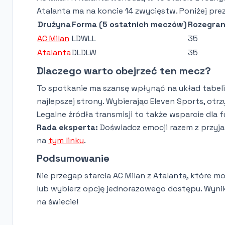
Atalanta ma na koncie 14 zwycięstw. Poniżej pre
Drużyna
Forma (5 ostatnich meczów)
Rozegra
AC Milan
LDWLL
35
Atalanta
DLDLW
35
Dlaczego warto obejrzeć ten mecz?
To spotkanie ma szansę wpłynąć na układ tabeli S
najlepszej strony. Wybierając Eleven Sports, otr
Legalne źródła transmisji to także wsparcie dla f
Rada eksperta:
Doświadcz emocji razem z przyjac
na
tym linku
.
Podsumowanie
Nie przegap starcia AC Milan z Atalantą, które mo
lub wybierz opcję jednorazowego dostępu. Wyni
na świecie!