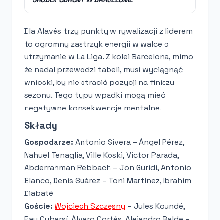
Dla Alavés trzy punkty w rywalizacji z liderem
to ogromny zastrzyk energii w walce o
utrzymanie w La Liga. Z kolei Barcelona, mimo
że nadal przewodzi tabeli, musi wyciągnąć
wnioski, by nie stracić pozycji na finiszu
sezonu. Tego typu wpadki mogą mieć
negatywne konsekwencje mentalne.
Składy
Gospodarze:
Antonio Sivera – Ángel Pérez,
Nahuel Tenaglia, Ville Koski, Victor Parada,
Abderrahman Rebbach – Jon Guridi, Antonio
Blanco, Denis Suárez – Toni Martínez, Ibrahim
Diabaté
Goście:
Wojciech Szczęsny
– Jules Koundé,
Pau Cubarsí, Álvaro Cortés, Alejandro Balde –