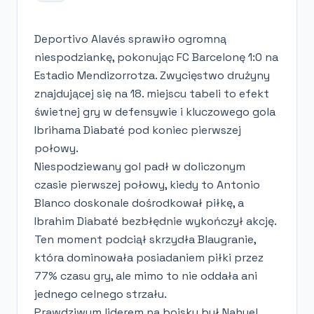
Deportivo Alavés sprawiło ogromną
niespodziankę, pokonując FC Barcelonę 1:0 na
Estadio Mendizorrotza. Zwycięstwo drużyny
znajdującej się na 18. miejscu tabeli to efekt
świetnej gry w defensywie i kluczowego gola
Ibrihama Diabaté pod koniec pierwszej
połowy.
Niespodziewany gol padł w doliczonym
czasie pierwszej połowy, kiedy to Antonio
Blanco doskonale dośrodkował piłkę, a
Ibrahim Diabaté bezbłędnie wykończył akcję.
Ten moment podciął skrzydła Blaugranie,
która dominowała posiadaniem piłki przez
77% czasu gry, ale mimo to nie oddała ani
jednego celnego strzału.
Prawdziwym liderem na boisku był Nahuel