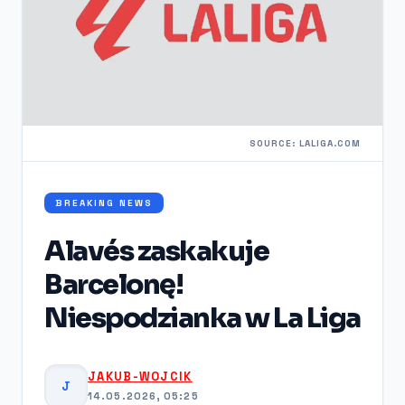
SOURCE: LALIGA.COM
BREAKING NEWS
Alavés zaskakuje
Barcelonę!
Niespodzianka w La Liga
JAKUB-WOJCIK
J
14.05.2026, 05:25