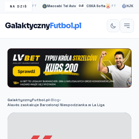
gow Rangers
Maccabi Tel Aviv
CSKA Sofia
HJK helsin
FT
0:3
FT
NA DZIŚ
Galaktyczny
Futbol.pl
GalaktycznyFutbol.pl
•
Blog
•
Alavés zaskakuje Barcelonę! Niespodzianka w La Liga