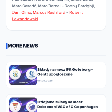
Marc Casadó, Marc Bernal – Roony Bardghji,
Dani Olmo
,
Marcus Rashford
–
Robert
Lewandowski
MORE NEWS
Składy na mecz IFK Goteborg -
Gent już ogłoszone
06.08.2026
Oficjalne składy na mecz
Debreceni VSC z FC Copenhagen