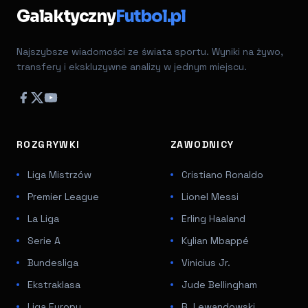
Galaktyczny
Futbol.pl
Najszybsze wiadomości ze świata sportu. Wyniki na żywo,
transfery i ekskluzywne analizy w jednym miejscu.
ROZGRYWKI
ZAWODNICY
Liga Mistrzów
Cristiano Ronaldo
Premier League
Lionel Messi
La Liga
Erling Haaland
Serie A
Kylian Mbappé
Bundesliga
Vinicius Jr.
Ekstraklasa
Jude Bellingham
Liga Europy
R. Lewandowski