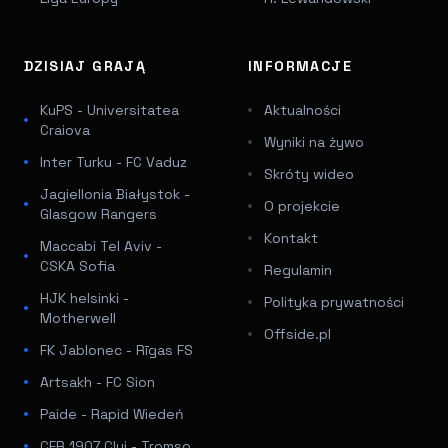
DZISIAJ GRAJĄ
INFORMACJE
KuPS - Universitatea
Aktualności
Craiova
Wyniki na żywo
Inter Turku - FC Vaduz
Skróty wideo
Jagiellonia Białystok -
O projekcie
Glasgow Rangers
Kontakt
Maccabi Tel Aviv -
CSKA Sofia
Regulamin
HJK helsinki -
Polityka prywatności
Motherwell
Offside.pl
FK Jablonec - Rīgas FS
Artsakh - FC Sion
Paide - Rapid Wiedeń
CFR 1907 Cluj - Tromso