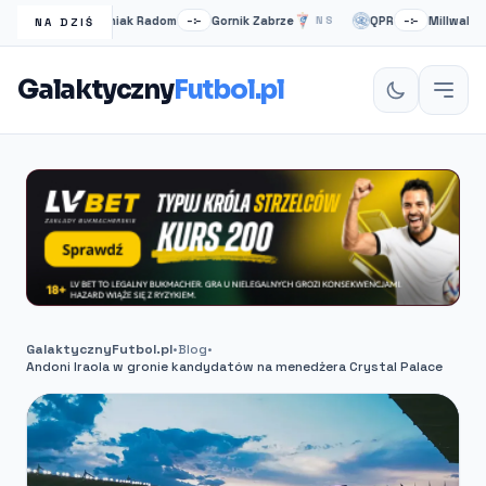
Radomiak Radom
Gornik Zabrze
QPR
Millwall
NS
–:–
NS
–:–
NA DZIŚ
Galaktyczny
Futbol.pl
GalaktycznyFutbol.pl
•
Blog
•
Andoni Iraola w gronie kandydatów na menedżera Crystal Palace