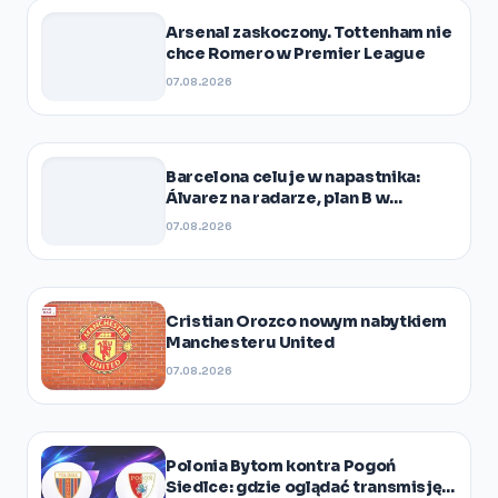
Arsenal zaskoczony. Tottenham nie
chce Romero w Premier League
07.08.2026
Barcelona celuje w napastnika:
Álvarez na radarze, plan B w
gotowości
07.08.2026
Cristian Orozco nowym nabytkiem
Manchesteru United
07.08.2026
Polonia Bytom kontra Pogoń
Siedlce: gdzie oglądać transmisję I