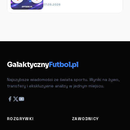
Ligi?
07.08.2026
Galaktyczny
Futbol.pl
Najszybsze wiadomości ze świata sportu. Wyniki na żywo,
transfery i ekskluzywne analizy w jednym miejscu.
ROZGRYWKI
ZAWODNICY