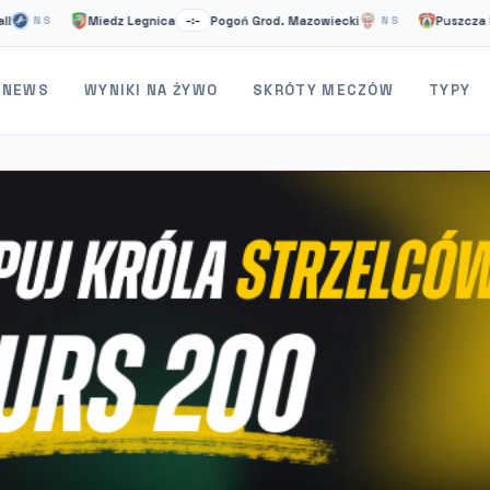
Miedz Legnica
Pogoń Grod. Mazowiecki
Puszcza Niepołomi
–:–
NS
NEWS
WYNIKI NA ŻYWO
SKRÓTY MECZÓW
TYPY