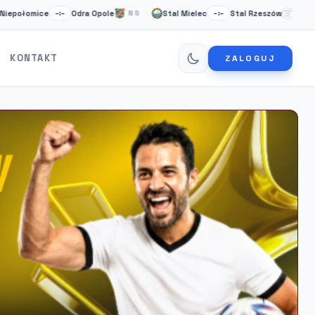
ce
Odra Opole
Stal Mielec
Stal Rzeszów
Cardif
–:–
NS
–:–
NS
KONTAKT
ZALOGUJ