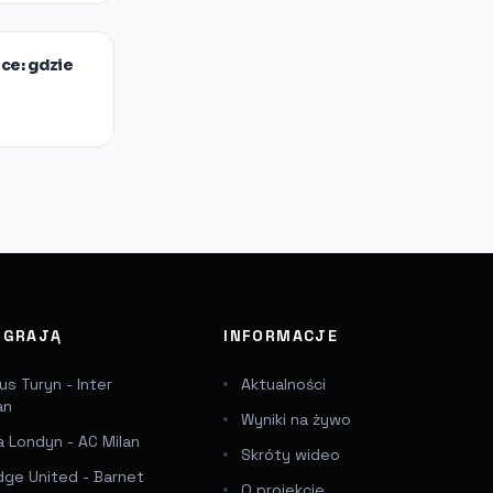
ce: gdzie
J GRAJĄ
INFORMACJE
s Turyn - Inter
Aktualności
an
Wyniki na żywo
 Londyn - AC Milan
Skróty wideo
dge United - Barnet
O projekcie