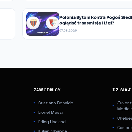
Polonia Bytom kontra Pogoń Siedl
oglądać transmisję I Ligi?
07.08.2026
ZAWODNICY
DZISIA
Cristiano Ronaldo
Juventu
Mediol
Lionel Messi
Chelsea
Erling Haaland
Cambri
Kylian Mbappé