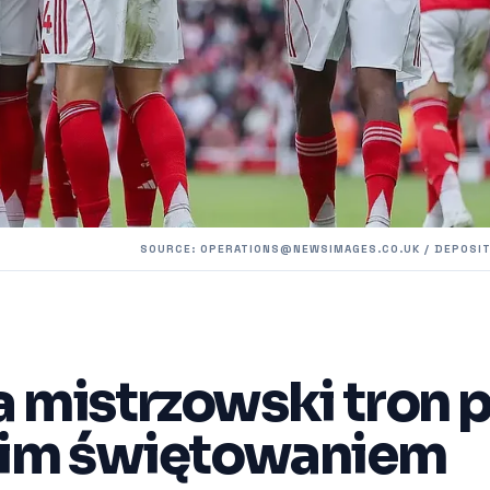
SOURCE:
OPERATIONS@NEWSIMAGES.CO.UK
/ DEPOSI
a mistrzowski tron 
lkim świętowaniem