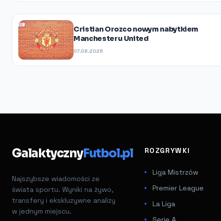
Cristian Orozco nowym nabytkiem
Manchesteru United
07.08.2026
Galaktyczny
Futbol.pl
ROZGRYWKI
Liga Mistrzów
Najszybsze wiadomości ze
Premier League
świata sportu. Wyniki na żywo,
transfery i ekskluzywne analizy
La Liga
w jednym miejscu.
Serie A