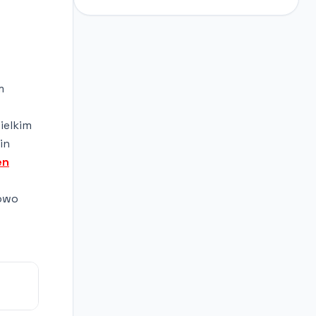
m
ielkim
in
en
kowo