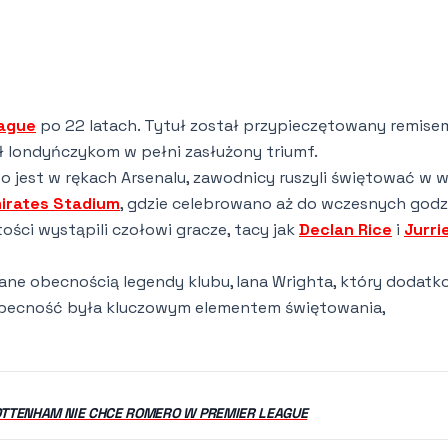
eague
po 22 latach. Tytuł został przypieczętowany remise
 londyńczykom w pełni zasłużony triumf.
two jest w rękach Arsenalu, zawodnicy ruszyli świętować w w
irates Stadium
, gdzie celebrowano aż do wczesnych godz
ści wystąpili czołowi gracze, tacy jak
Declan Rice
i
Jurri
wane obecnością legendy klubu, Iana Wrighta, który dodat
obecność była kluczowym elementem świętowania,
OTTENHAM NIE CHCE ROMERO W PREMIER LEAGUE