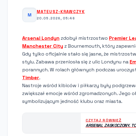
MATEUSZ-KRAWCZYK
M
20.05.2026, 05:46
Arsenal Londyn
zdobył mistrzostwo
Premier L
Manchester City
z Bournemouth, który zapewnił
Gdy tylko oficjalnie stało się jasne, że mistrzos
stylu. Zabawa przeniosła się z ulic Londynu na
Em
porannych. W rolach głównych podczas uroczysto
Timber
.
Nastroje wśród kibiców i piłkarzy były podgrze
zwiększał emocje wśród zgromadzonych. Jego 
symbolizującym jedność klubu oraz miasta.
CZYTAJ RÓWNIEŻ
ARSENAL ZASKOCZONY. T