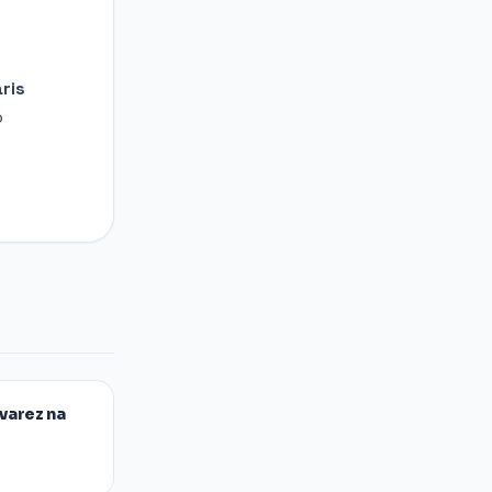
ris
o
varez na