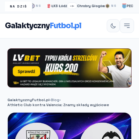
elsea Londyn
ŁKS Łódź
Chrobry Głogów
PEC Zwolle
NS
–:–
NS
NA DZIŚ
Galaktyczny
Futbol.pl
GalaktycznyFutbol.pl
•
Blog
•
Athletic Club kontra Valencia: Znamy składy wyjściowe