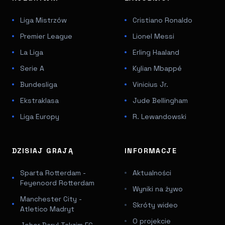
Liga Mistrzów
Cristiano Ronaldo
Premier League
Lionel Messi
La Liga
Erling Haaland
Serie A
Kylian Mbappé
Bundesliga
Vinicius Jr.
Ekstraklasa
Jude Bellingham
Liga Europy
R. Lewandowski
DZISIAJ GRAJĄ
INFORMACJE
Sparta Rotterdam -
Aktualności
Feyenoord Rotterdam
Wyniki na żywo
Manchester City -
Skróty wideo
Atletico Madryt
O projekcie
Johor Darul Takzim FC -