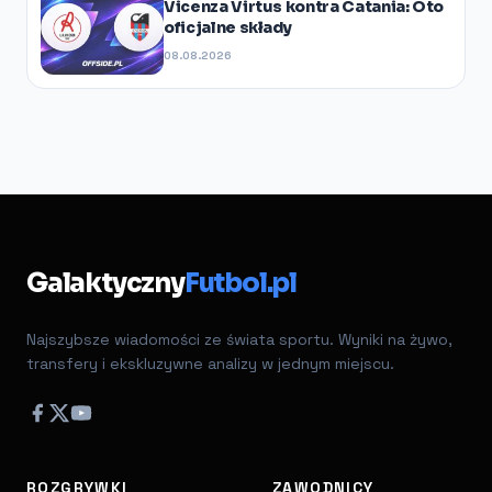
Vicenza Virtus kontra Catania: Oto
oficjalne składy
08.08.2026
Galaktyczny
Futbol.pl
Najszybsze wiadomości ze świata sportu. Wyniki na żywo,
transfery i ekskluzywne analizy w jednym miejscu.
ROZGRYWKI
ZAWODNICY