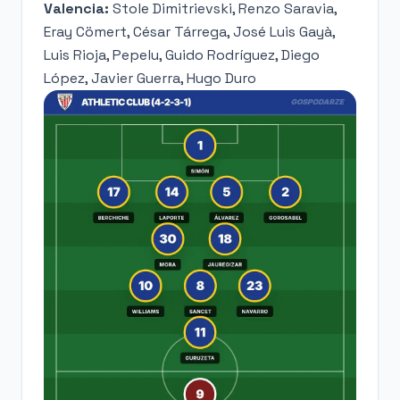
Valencia:
Stole Dimitrievski, Renzo Saravia,
Eray Cömert, César Tárrega, José Luis Gayà,
Luis Rioja, Pepelu, Guido Rodríguez, Diego
López, Javier Guerra, Hugo Duro