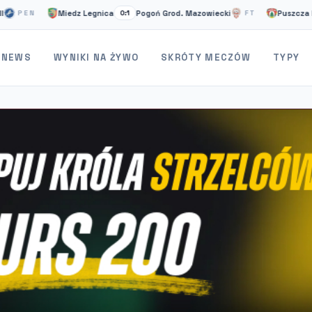
Miedz Legnica
Pogoń Grod. Mazowiecki
Puszcza Niepołomi
0:1
FT
NEWS
WYNIKI NA ŻYWO
SKRÓTY MECZÓW
TYPY