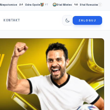
ce
Odra Opole
Stal Mielec
Stal Rzeszów
Cardif
2:1
FT
1:0
FT
KONTAKT
ZALOGUJ