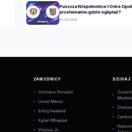
Puszcza Niepołomice i Odra Opol
przełamanie: gdzie oglądać?
08.08.2026
ZAWODNICY
DZISIA
Cristiano Ronaldo
Juventu
Mediol
Lionel Messi
Chelsea
Erling Haaland
Cambri
Kylian Mbappé
Radomi
Vinicius Jr.
Zabrze