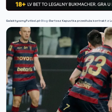
GalaktycznyFutbol.pl
•
Blog
•
Bartosz Kapustka przedłuża kontrakt z L