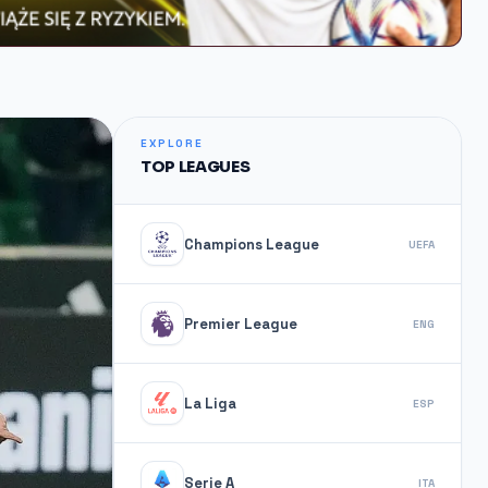
EXPLORE
TOP LEAGUES
Champions League
UEFA
Premier League
ENG
La Liga
ESP
Serie A
ITA