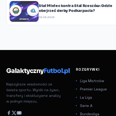
Stal Mielec kontra Stal Rzeszów: Gdzie
obejrzeć derby Podkarpacia?
08.08.2026
Galaktyczny
Futbol.pl
ROZGRYWKI
Liga Mistrzów
Najszybsze wiadomości ze
Premier League
świata sportu. Wyniki na żywo,
transfery i ekskluzywne analizy
La Liga
w jednym miejscu.
Serie A
Bundesliga