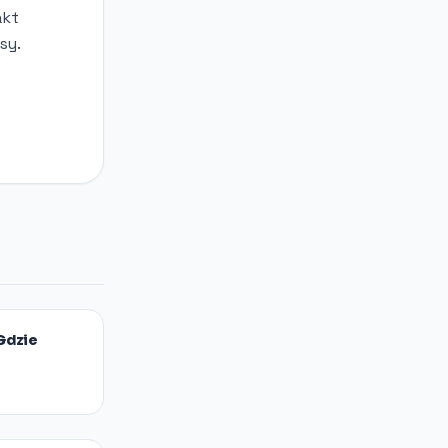
akt
sy.
 Gdzie