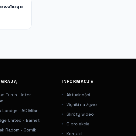
e walczą o
J GRAJĄ
INFORMACJE
s Turyn - Inter
Aktualności
an
Wyniki na żywo
 Londyn - AC Milan
Skróty wideo
dge United - Barnet
O projekcie
ak Radom - Gornik
Kontakt