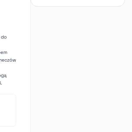
 do
ubem
 meczów
ogą
.