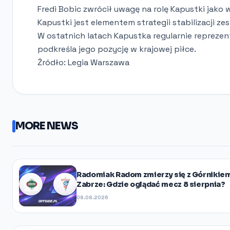
Fredi Bobic zwrócił uwagę na rolę Kapustki jako
Kapustki jest elementem strategii stabilizacji ze
W ostatnich latach Kapustka regularnie repreze
podkreśla jego pozycję w krajowej piłce.
Źródło: Legia Warszawa
MORE NEWS
Radomiak Radom zmierzy się z Górnikie
Zabrze: Gdzie oglądać mecz 8 sierpnia?
08.08.2026