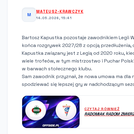
MATEUSZ-KRAWCZYK
M
14.05.2026, 15:41
Bartosz Kapustka pozostaje zawodnikiem Legii W
końca rozgrywek 2027/28 z opcją przedłużenia, c
Kapustka związany jest z Legią od 2020 roku, kie
wiele trofeów, w tym mistrzostwo i Puchar Pols
w barwach stołecznego klubu.
Sam zawodnik przyznał, że nowa umowa ma dla ni
spodziewać się lepszej gry w nadchodzącym sezo
CZYTAJ RÓWNIEŻ
RADOMIAK RADOM ZMIERZY