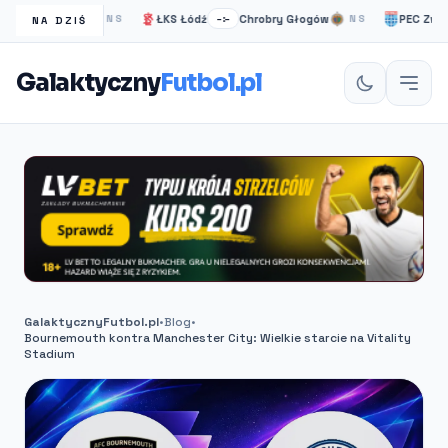
sea Londyn
ŁKS Łódź
Chrobry Głogów
PEC Zwolle
NS
–:–
NS
–
NA DZIŚ
Galaktyczny
Futbol.pl
GalaktycznyFutbol.pl
•
Blog
•
Bournemouth kontra Manchester City: Wielkie starcie na Vitality
Stadium