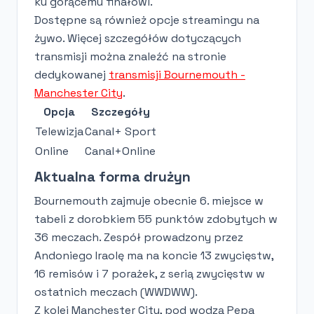
ku gorącemu finałowi.
Dostępne są również opcje streamingu na
żywo. Więcej szczegółów dotyczących
transmisji można znaleźć na stronie
dedykowanej
transmisji Bournemouth -
Manchester City
.
Opcja
Szczegóły
Telewizja
Canal+ Sport
Online
Canal+Online
Aktualna forma drużyn
Bournemouth zajmuje obecnie 6. miejsce w
tabeli z dorobkiem 55 punktów zdobytych w
36 meczach. Zespół prowadzony przez
Andoniego Iraolę ma na koncie 13 zwycięstw,
16 remisów i 7 porażek, z serią zwycięstw w
ostatnich meczach (WWDWW).
Z kolei Manchester City, pod wodzą Pepa