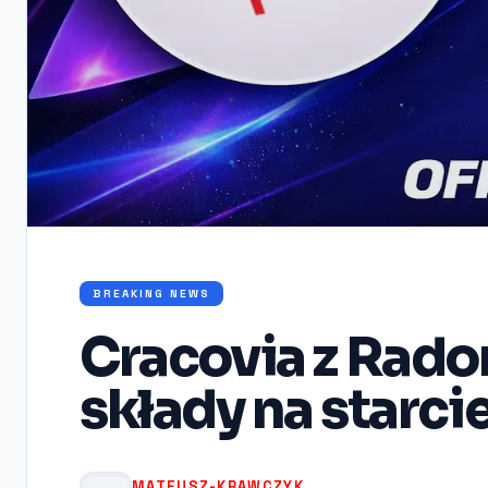
BREAKING NEWS
Cracovia z Rad
składy na starci
MATEUSZ-KRAWCZYK