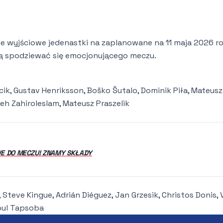
e wyjściowe jedenastki na zaplanowane na 11 maja 2026 r
gą spodziewać się emocjonującego meczu.
ik, Gustav Henriksson, Boško Šutalo, Dominik Piła, Mateusz 
eh Zahiroleslam, Mateusz Praszelik
WE DO MECZU! ZNAMY SKŁADY
, Steve Kingue, Adrián Diéguez, Jan Grzesik, Christos Donis,
doul Tapsoba