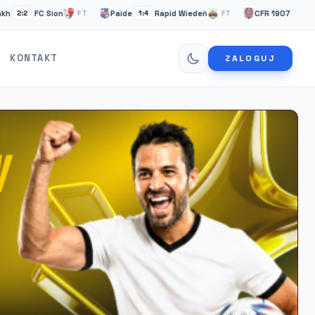
ion
Paide
Rapid Wiedeń
CFR 1907 Cluj
Tromso
FT
1:4
FT
0:5
KONTAKT
ZALOGUJ