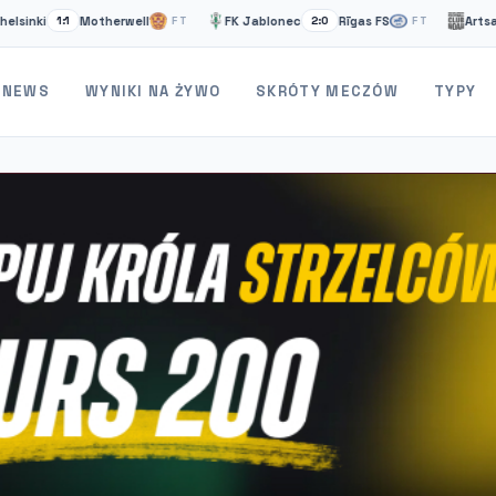
Motherwell
FK Jablonec
Rīgas FS
Artsakh
FC S
FT
2:0
FT
2:2
NEWS
WYNIKI NA ŻYWO
SKRÓTY MECZÓW
TYPY