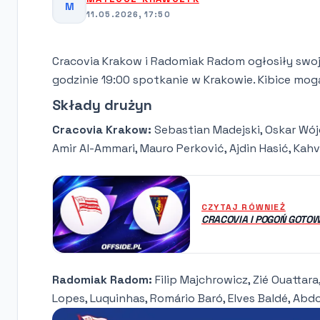
M
11.05.2026, 17:50
Cracovia Krakow i Radomiak Radom ogłosiły swoj
godzinie 19:00 spotkanie w Krakowie. Kibice mo
Składy drużyn
Cracovia Krakow:
Sebastian Madejski, Oskar Wójc
Amir Al-Ammari, Mauro Perković, Ajdin Hasić, Kahv
CZYTAJ RÓWNIEŻ
CRACOVIA I POGOŃ GOTO
Radomiak Radom:
Filip Majchrowicz, Zié Ouattara
Lopes, Luquinhas, Romário Baró, Elves Baldé, Ab