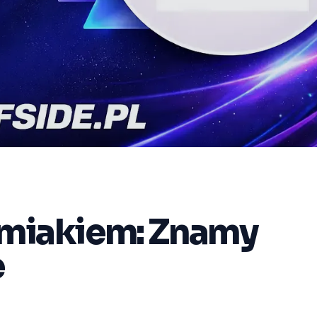
omiakiem: Znamy
e