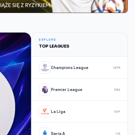
EXPLORE
TOP LEAGUES
Champions League
UEFA
Premier League
ENG
La Liga
ESP
Serie A
ITA