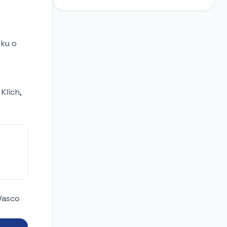
oku o
Klich,
 Vasco