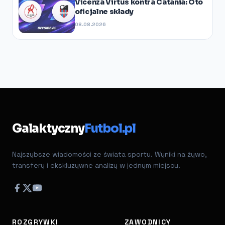
Vicenza Virtus kontra Catania: Oto
oficjalne składy
08.08.2026
Galaktyczny
Futbol.pl
Najszybsze wiadomości ze świata sportu. Wyniki na żywo,
transfery i ekskluzywne analizy w jednym miejscu.
ROZGRYWKI
ZAWODNICY