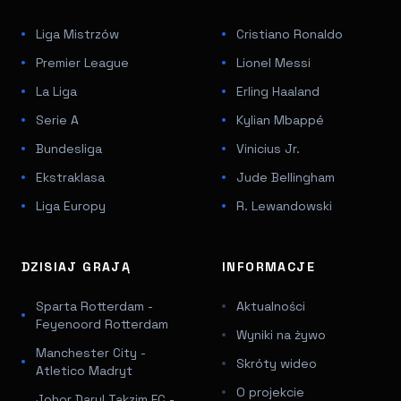
Liga Mistrzów
Cristiano Ronaldo
Premier League
Lionel Messi
La Liga
Erling Haaland
Serie A
Kylian Mbappé
Bundesliga
Vinicius Jr.
Ekstraklasa
Jude Bellingham
Liga Europy
R. Lewandowski
DZISIAJ GRAJĄ
INFORMACJE
Sparta Rotterdam -
Aktualności
Feyenoord Rotterdam
Wyniki na żywo
Manchester City -
Skróty wideo
Atletico Madryt
O projekcie
Johor Darul Takzim FC -