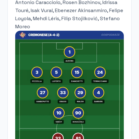
Antonio Caracciolo, Rosen Bozhinov, Idrissa
Touré, Isak Vural, Ebenezer Akinsanmiro, Felipe
Loyola, Mehdi Léris, Filip Stojilković, Stefano
Moreo