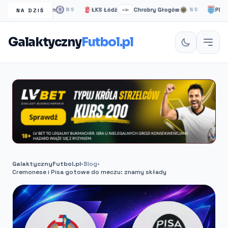
Chelsea Londyn
ŁKS Łódź
Chrobry Głogów
PEC Zwol
NS
–:–
NS
NA DZIŚ
Galaktyczny
Futbol.pl
GalaktycznyFutbol.pl
•
Blog
•
Cremonese i Pisa gotowe do meczu: znamy składy