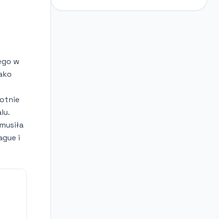
iego w
ako
rotnie
lu.
zmusiła
ague i