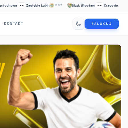
a
Zagłębie Lubin
Śląsk Wrocław
Cracovia Krakow
–:–
PST
–:–
NS
KONTAKT
ZALOGUJ