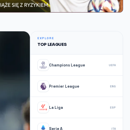
EXPLORE
TOP LEAGUES
Champions League
UEFA
Premier League
ENG
La Liga
ESP
Serie A
ITA