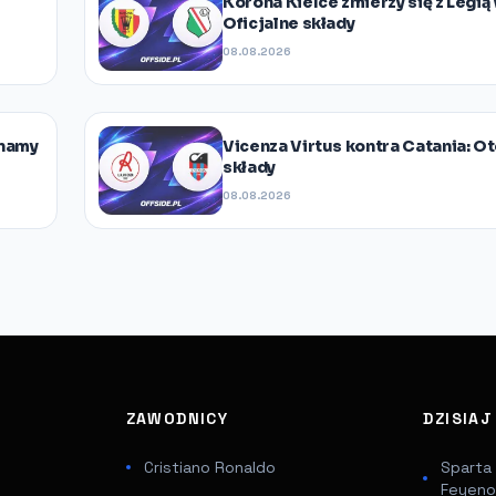
Korona Kielce zmierzy się z Legi
Oficjalne składy
08.08.2026
Znamy
Vicenza Virtus kontra Catania: Ot
składy
08.08.2026
ZAWODNICY
DZISIA
Cristiano Ronaldo
Sparta
Feyeno