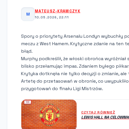
MATEUSZ-KRAWCZYK
M
10.05.2026, 22:11
Spory o priorytety Arsenalu Londyn wybuchły po d
meczu z West Hamem. Krytyczne zdanie na ten te
błąd.
Murphy podkreślił, że włoski obrońca wyróżniał s
blisko przełamując impas. Zdaniem byłego piłkarz
Krytyka dotknęła nie tylko decyzji o zmianie, al
Artetę do przetasowań w obronie, co uwypukliło 
przygotowań do finału Ligi Mistrzów.
CZYTAJ RÓWNIEŻ
LEWIS HALL NA CELOWNIK