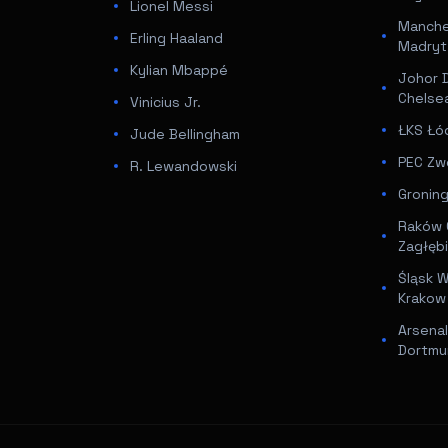
Lionel Messi
Manches
Erling Haaland
Madryt
Kylian Mbappé
Johor D
Chelse
Vinicius Jr.
ŁKS Łó
Jude Bellingham
PEC Zwo
R. Lewandowski
Groning
Raków 
Zagłębi
Śląsk W
Krakow
Arsenal
Dortmu