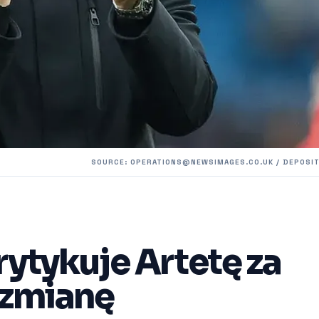
SOURCE:
OPERATIONS@NEWSIMAGES.CO.UK
/ DEPOSI
ytykuje Artetę za
 zmianę