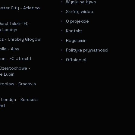
Wyniki na żywo
ter City - Atletico
Skróty wideo
O projekcie
arul Takzim FC -
a Londyn
Kontakt
dź - Chrobry Głogów
Regulamin
lle - Ajax
Polityka prywatności
en - FC Utrecht
Offside.pl
Częstochowa -
e Lubin
rocław - Cracovia
 Londyn - Borussia
nd