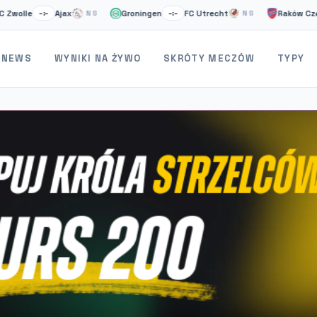
Ajax
Groningen
FC Utrecht
Raków Częstochow
–:–
NS
–:–
NS
NEWS
WYNIKI NA ŻYWO
SKRÓTY MECZÓW
TYPY