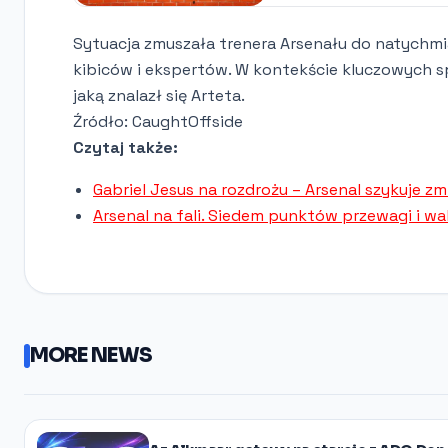
Sytuacja zmuszała trenera Arsenału do natychmia
kibiców i ekspertów. W kontekście kluczowych s
jaką znalazł się Arteta.
Źródło: CaughtOffside
Czytaj także:
Gabriel Jesus na rozdrożu – Arsenal szykuje z
Arsenal na fali. Siedem punktów przewagi i wa
MORE NEWS