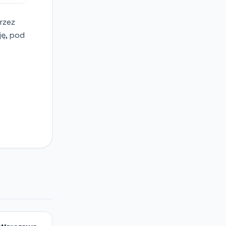
rzez
ję, pod