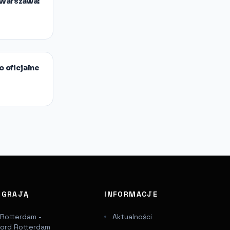
ą Warszawa:
o oficjalne
J GRAJĄ
INFORMACJE
 Rotterdam -
Aktualności
ord Rotterdam