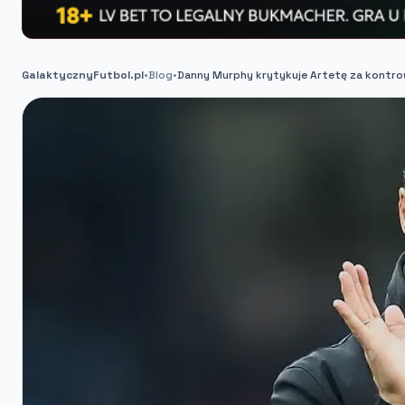
GalaktycznyFutbol.pl
•
Blog
•
Danny Murphy krytykuje Artetę za kontro