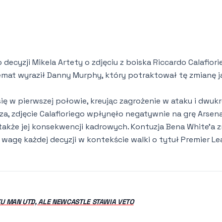
ecyzji Mikela Artety o zdjęciu z boiska Riccardo Calafior
mat wyraził Danny Murphy, który potraktował tę zmianę j
ię w pierwszej połowie, kreując zagrożenie w ataku i dwuk
a, zdjęcie Calafioriego wpłynęło negatywnie na grę Arsena
e także jej konsekwencji kadrowych. Kontuzja Bena White’a 
wagę każdej decyzji w kontekście walki o tytuł Premier Le
U MAN UTD, ALE NEWCASTLE STAWIA VETO