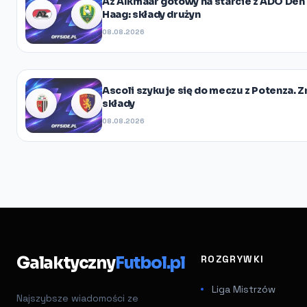
Az Alkmaar gotowy na starcie z ADO Den
Haag: składy drużyn
08.08.2026
Ascoli szykuje się do meczu z Potenza. 
składy
08.08.2026
Galaktyczny
Futbol.pl
ROZGRYWKI
Liga Mistrzów
Najszybsze wiadomości ze