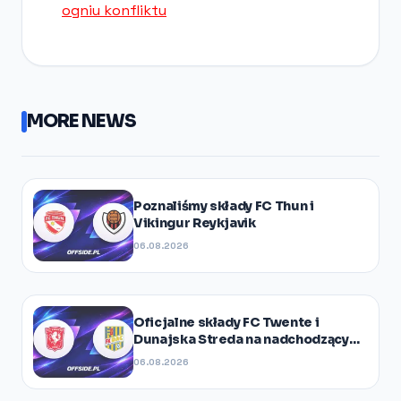
ogniu konfliktu
MORE NEWS
Poznaliśmy składy FC Thun i
Vikingur Reykjavik
06.08.2026
Oficjalne składy FC Twente i
Dunajska Streda na nadchodzący
mecz
06.08.2026