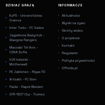
DZISIAJ GRAJĄ
INFORMACJE
KuPS - Universitatea
Aktualności
Craiova
Wyniki na żywo
Inter Turku - FC Vaduz
Skróty wideo
Jagiellonia Białystok -
O projekcie
Glasgow Rangers
Kontakt
Maccabi Tel Aviv -
CSKA Sofia
Regulamin
HJK helsinki -
Polityka prywatności
Motherwell
Offside.pl
FK Jablonec - Rīgas FS
Artsakh - FC Sion
Paide - Rapid Wiedeń
CFR 1907 Cluj - Tromso