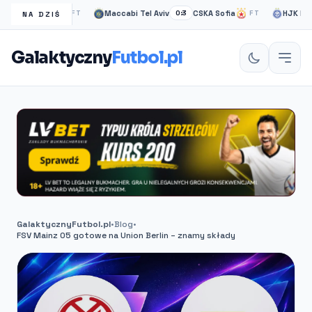
ow Rangers
Maccabi Tel Aviv
CSKA Sofia
HJK helsink
FT
0:3
FT
NA DZIŚ
Galaktyczny
Futbol.pl
GalaktycznyFutbol.pl
•
Blog
•
FSV Mainz 05 gotowe na Union Berlin – znamy składy