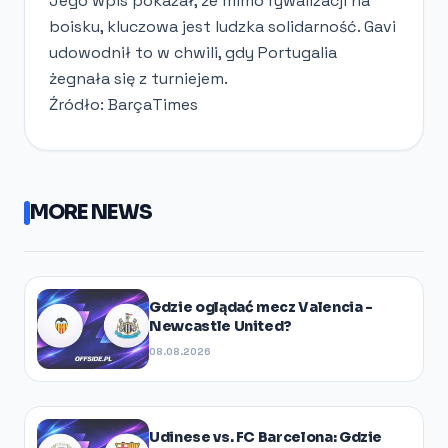
Jego wpis pokazał, że mimo rywalizacji na
boisku, kluczowa jest ludzka solidarność. Gavi
udowodnił to w chwili, gdy Portugalia
żegnała się z turniejem.
Źródło: BarçaTimes
MORE NEWS
Gdzie oglądać mecz Valencia -
Newcastle United?
08.08.2026
Udinese vs. FC Barcelona: Gdzie