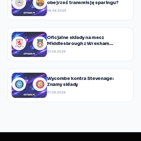
obejrzeć transmisję sparingu?
08.08.2026
Oficjalne składy na mecz
Middlesbrough z Wrexham
ogłoszone
07.08.2026
Wycombe kontra Stevenage:
Znamy składy
07.08.2026