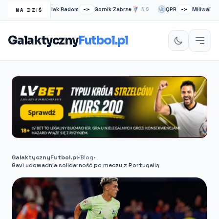
Radomiak Radom
Gornik Zabrze
QPR
Millwall
1H
–:–
NS
–:–
N
NA DZIŚ
Galaktyczny
Futbol.pl
GalaktycznyFutbol.pl
•
Blog
•
Gavi udowadnia solidarność po meczu z Portugalią