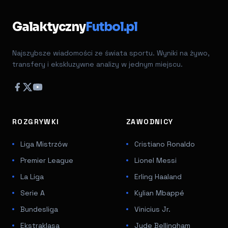
Galaktyczny
Futbol.pl
Najszybsze wiadomości ze świata sportu. Wyniki na żywo,
transfery i ekskluzywne analizy w jednym miejscu.
ROZGRYWKI
ZAWODNICY
Liga Mistrzów
Cristiano Ronaldo
Premier League
Lionel Messi
La Liga
Erling Haaland
Serie A
Kylian Mbappé
Bundesliga
Vinicius Jr.
Ekstraklasa
Jude Bellingham