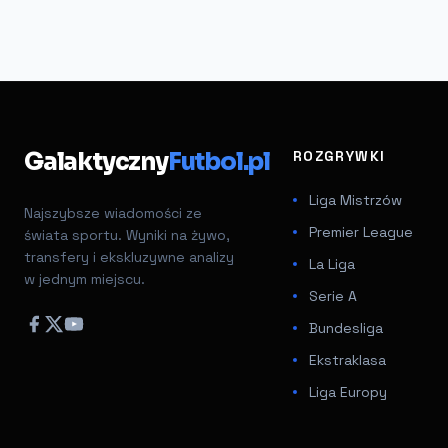
Galaktyczny
Futbol.pl
ROZGRYWKI
Liga Mistrzów
Najszybsze wiadomości ze
Premier League
świata sportu. Wyniki na żywo,
transfery i ekskluzywne analizy
La Liga
w jednym miejscu.
Serie A
Bundesliga
Ekstraklasa
Liga Europy