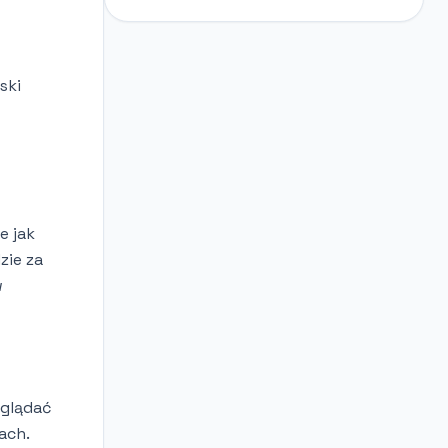
ski
e jak
zie za
w
oglądać
ach.