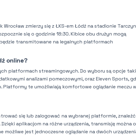
ąsk Wrocław zmierzy się z ŁKS-em Łódź na stadionie Tarczyn
 rozpocznie się o godzinie 18:30. Kibice obu drużyn mogą
 będzie transmitowane na legalnych platformach
dź online?
h platformach streamingowych. Do wyboru są opcje taki
dodatkowymi analizami pomeczowymi, oraz Eleven Sports, gd
wo. Platformy te umożliwiają komfortowe oglądanie meczu 
strować się lub zalogować na wybranej platformie, znaleźć
 Dzięki aplikacjom na różne urządzenia, transmisję można 
ne możliwe jest jednoczesne oglądanie na dwóch urządzeni