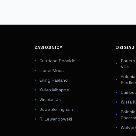
ZAWODNICY
DZISIA
Cristiano Ronaldo
Bayern
Villa
Lionel Messi
Poloni
Erling Haaland
Siedlc
Kylian Mbappé
Cambuur
Vinicius Jr.
Wisła K
Jude Bellingham
Poloni
Chorz
R. Lewandowski
Wolver