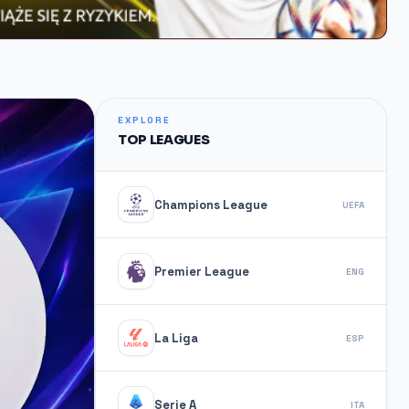
EXPLORE
TOP LEAGUES
Champions League
UEFA
Premier League
ENG
La Liga
ESP
Serie A
ITA