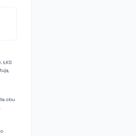
. ŁKS
tują
dla obu
.
wo