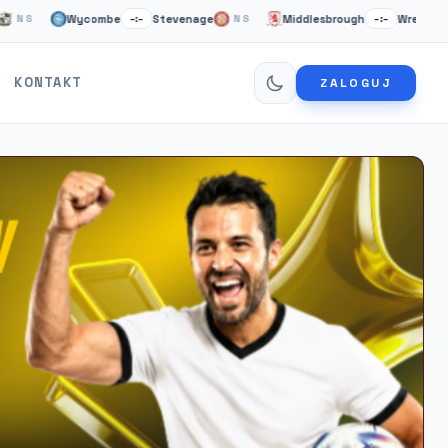
Wycombe
Stevenage
Middlesbrough
Wrexham
–:–
NS
–:–
NS
KONTAKT
ZALOGUJ