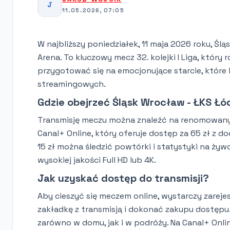
J
11.05.2026, 07:05
W najbliższy poniedziałek, 11 maja 2026 roku, Śl
Arena. To kluczowy mecz 32. kolejki I Liga, który
przygotować się na emocjonujące starcie, które
streamingowych.
Gdzie obejrzeć Śląsk Wrocław - ŁKS Łó
Transmisję meczu można znaleźć na renomowanyc
Canal+ Online, który oferuje dostęp za 65 zł z 
15 zł można śledzić powtórki i statystyki na ży
wysokiej jakości Full HD lub 4K.
Jak uzyskać dostęp do transmisji?
Aby cieszyć się meczem online, wystarczy zareje
zakładkę z transmisją i dokonać zakupu dostępu.
zarówno w domu, jak i w podróży. Na Canal+ Onli