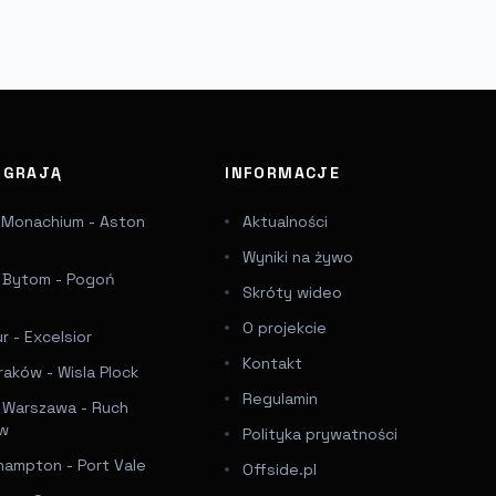
J GRAJĄ
INFORMACJE
 Monachium - Aston
Aktualności
Wyniki na żywo
a Bytom - Pogoń
Skróty wideo
e
O projekcie
 - Excelsior
Kontakt
raków - Wisla Plock
Regulamin
a Warszawa - Ruch
ów
Polityka prywatności
hampton - Port Vale
Offside.pl