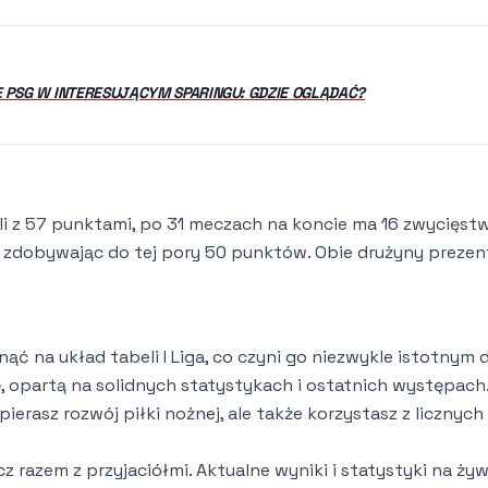
 PSG W INTERESUJĄCYM SPARINGU: GDZIE OGLĄDAĆ?
li z 57 punktami, po 31 meczach na koncie ma 16 zwycięstw
i, zdobywając do tej pory 50 punktów. Obie drużyny prezen
 na układ tabeli I Liga, co czyni go niezwykle istotnym 
, opartą na solidnych statystykach i ostatnich występach
pierasz rozwój piłki nożnej, ale także korzystasz z licznych
z razem z przyjaciółmi. Aktualne wyniki i statystyki na ży