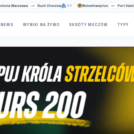
Warszawa
Ruch Chorzów
Wolverhampton
Port Vale
–:–
NS
–:–
NS
NEWS
WYNIKI NA ŻYWO
SKRÓTY MECZÓW
TYPY