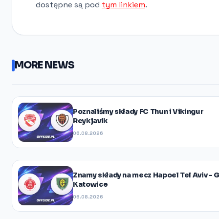
dostępne są pod
tym linkiem
.
MORE NEWS
Poznaliśmy składy FC Thun i Vikingur
Reykjavik
06.08.2026
Znamy składy na mecz Hapoel Tel Aviv - 
Katowice
06.08.2026