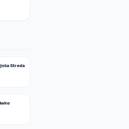
ajska Streda
ciwko