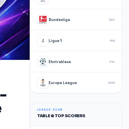
Bundesliga
DEU
Ligue 1
FRA
Ekstraklasa
POL
Europa League
UEFA
-
e
LEAGUE SCAN
TABLE & TOP SCORERS