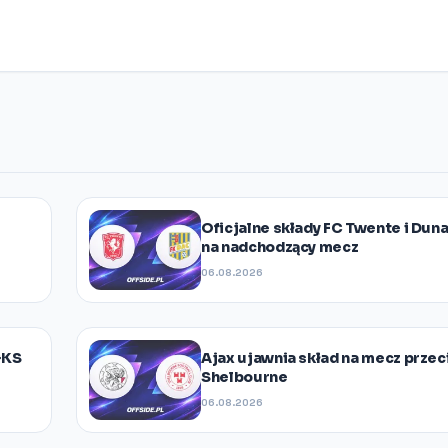
Oficjalne składy FC Twente i Dun
na nadchodzący mecz
06.08.2026
GKS
Ajax ujawnia skład na mecz prze
Shelbourne
06.08.2026