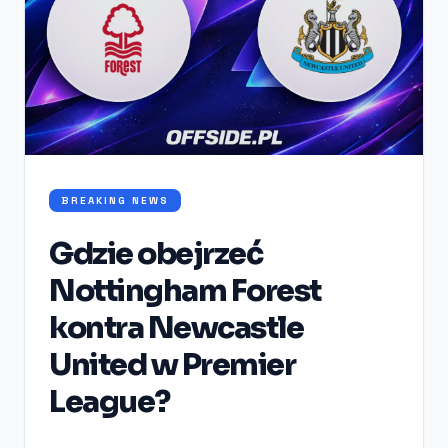
BREAKING NEWS
Gdzie obejrzeć
Nottingham Forest
kontra Newcastle
United w Premier
League?