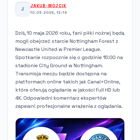
JAKUB-WOJCIK
J
10.05.2026, 12:16
Dziś, 10 maja 2026 roku, fani piłki nożnej będą
mogli obejrzeć starcie Nottingham Forest z
Newcastle United w Premier League.
Spotkanie rozpocznie się o godzinie 15:00 na
stadionie City Ground w Nottingham.
Transmisja meczu będzie dostępna na
platformach online takich jak Canal+Online,
które oferują oglądanie w jakości Full HD lub
4K. Odpowiedni komentarz ekspertów
zapewni profesjonalne wrażenia z oglądania.