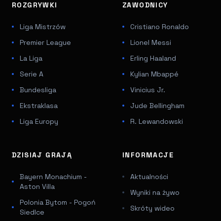
ROZGRYWKI
ZAWODNICY
Liga Mistrzów
Cristiano Ronaldo
Premier League
Lionel Messi
La Liga
Erling Haaland
Serie A
Kylian Mbappé
Bundesliga
Vinicius Jr.
Ekstraklasa
Jude Bellingham
Liga Europy
R. Lewandowski
DZISIAJ GRAJĄ
INFORMACJE
Bayern Monachium -
Aktualności
Aston Villa
Wyniki na żywo
Polonia Bytom - Pogoń
Skróty wideo
Siedlce