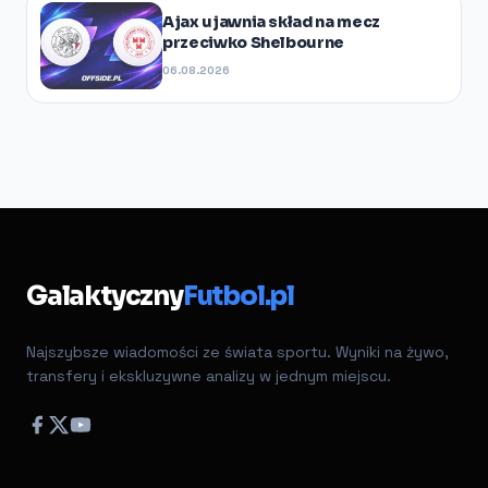
Ajax ujawnia skład na mecz
przeciwko Shelbourne
06.08.2026
Galaktyczny
Futbol.pl
Najszybsze wiadomości ze świata sportu. Wyniki na żywo,
transfery i ekskluzywne analizy w jednym miejscu.