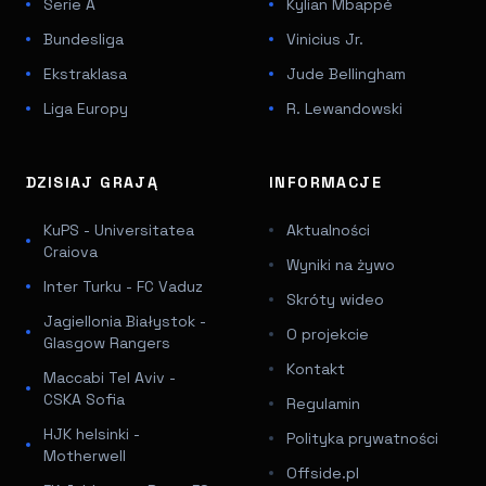
Serie A
Kylian Mbappé
Bundesliga
Vinicius Jr.
Ekstraklasa
Jude Bellingham
Liga Europy
R. Lewandowski
DZISIAJ GRAJĄ
INFORMACJE
KuPS - Universitatea
Aktualności
Craiova
Wyniki na żywo
Inter Turku - FC Vaduz
Skróty wideo
Jagiellonia Białystok -
O projekcie
Glasgow Rangers
Kontakt
Maccabi Tel Aviv -
CSKA Sofia
Regulamin
HJK helsinki -
Polityka prywatności
Motherwell
Offside.pl