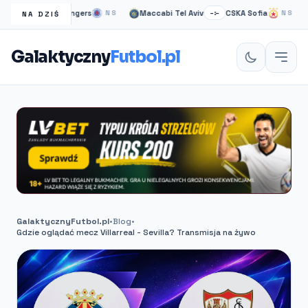
Glasgow Rangers
Maccabi Tel Aviv
CSKA Sofia
H
:–
NS
–:–
NS
NA DZIŚ
Galaktyczny
Futbol.pl
GalaktycznyFutbol.pl
•
Blog
•
Gdzie oglądać mecz Villarreal - Sevilla? Transmisja na żywo