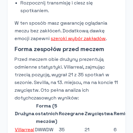
Rozpocznij transmisję i ciesz się
spotkaniem.
W ten sposób masz gwarancję oglądania
meczu bez zakłóceń. Dodatkową dawkę
emocji zapewni
szeroki wybór zakładów
.
Forma zespołów przed meczem
Przed meczem obie drużyny prezentują
odmienne statystyki. Villarreal, zajmując
trzecią pozycję, wygrał 21 z 35 spotkań w
sezonie. Sevilla, na 13. miejscu, ma na koncie 11
zwycięstw. Oto pełna analiza ich
dotychczasowych wyników:
Forma (5
Drużyna
ostatnich
Rozegrane
Zwycięstwa
Remisy
meczów)
Villarreal
DWWDW
35
21
6