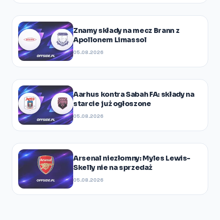
Znamy składy na mecz Brann z
Apollonem Limassol
05.08.2026
Aarhus kontra Sabah FA: składy na
starcie już ogłoszone
05.08.2026
Arsenal niezłomny: Myles Lewis-
Skelly nie na sprzedaż
05.08.2026