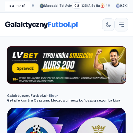
ow Rangers
Maccabi Tel Aviv
CSKA Sofia
HJK helsink
1H
0:2
1H
NA DZIŚ
Galaktyczny
Futbol.pl
GalaktycznyFutbol.pl
•
Blog
•
Getafe kontra Osasuna: kluczowy mecz kończący sezon La Liga