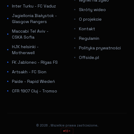
Inter Turku - FC Vaduz
Skróty wideo
Jagiellonia Białystok -
O projekcie
Glasgow Rangers
Kontakt
Maccabi Tel Aviv -
CSKA Sofia
Regulamin
HJK helsinki -
Polityka prywatności
Motherwell
Offside.pl
FK Jablonec - Rīgas FS
Artsakh - FC Sion
Paide - Rapid Wiedeń
CFR 1907 Cluj - Tromso
© 2026
. Wszelkie prawa zastrzeżone.
18+