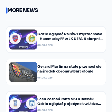
MORE NEWS
Gdzie oglądać Raków Częstochowa
- Hammarby FF w LK UEFA 6 sierpnia
2026?
06.08.2026
Gerard Martín na stałe przenosi się
na środek obrony w Barcelonie
06.08.2026
Lech Poznań kontra KI Klaksvik:
Gdzie oglądać pojedynek w Lidze
Europy?
06.08.2026