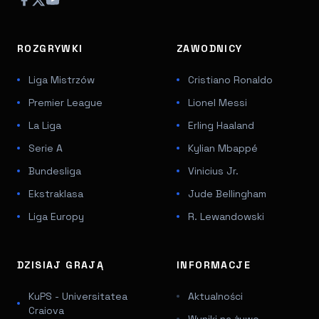
ROZGRYWKI
ZAWODNICY
Liga Mistrzów
Cristiano Ronaldo
Premier League
Lionel Messi
La Liga
Erling Haaland
Serie A
Kylian Mbappé
Bundesliga
Vinicius Jr.
Ekstraklasa
Jude Bellingham
Liga Europy
R. Lewandowski
DZISIAJ GRAJĄ
INFORMACJE
KuPS - Universitatea
Aktualności
Craiova
Wyniki na żywo