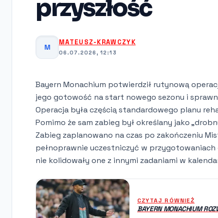
przyszłość
MATEUSZ-KRAWCZYK
M
06.07.2026, 12:13
Bayern Monachium potwierdził rutynową operacj
jego gotowość na start nowego sezonu i spraw
Operacja była częścią standardowego planu rehabi
Pomimo że sam zabieg był określany jako „drobn
Zabieg zaplanowano na czas po zakończeniu Mist
pełnoprawnie uczestniczyć w przygotowaniach 
nie kolidowały one z innymi zadaniami w kalenda
CZYTAJ RÓWNIEŻ
BAYERN MONACHIUM ROZW