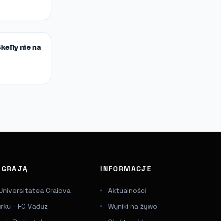
kelly nie na
J GRAJĄ
INFORMACJE
Universitatea Craiova
Aktualności
urku - FC Vaduz
Wyniki na żywo