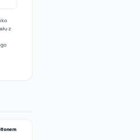
wko
ału z
ego
ollonem