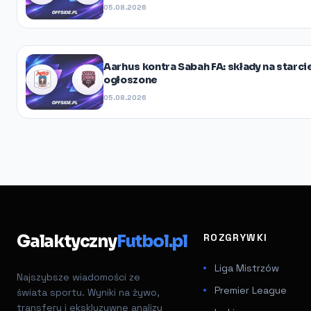
05.08.2026
Aarhus kontra Sabah FA: składy na starcie
ogłoszone
05.08.2026
Galaktyczny
Futbol.pl
ROZGRYWKI
Liga Mistrzów
Najszybsze wiadomości ze
Premier League
świata sportu. Wyniki na żywo,
transfery i ekskluzywne analizy