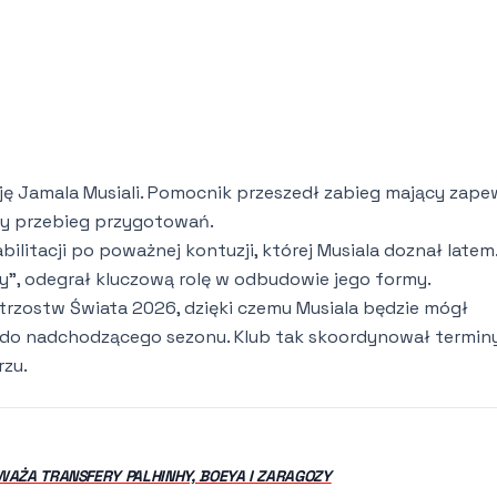
ę Jamala Musiali. Pomocnik przeszedł zabieg mający zape
ny przebieg przygotowań.
litacji po poważnej kontuzji, której Musiala doznał latem
y”, odegrał kluczową rolę w odbudowie jego formy.
rzostw Świata 2026, dzięki czemu Musiala będzie mógł
do nadchodzącego sezonu. Klub tak skoordynował terminy
rzu.
AŻA TRANSFERY PALHINHY, BOEYA I ZARAGOZY