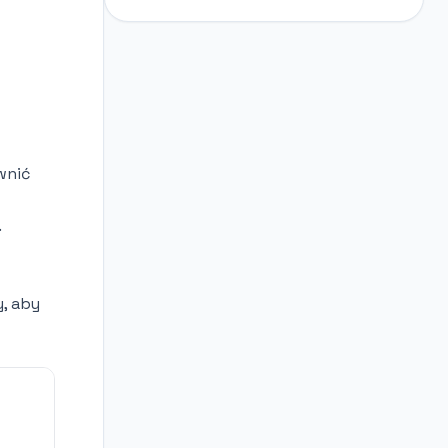
wnić
.
, aby