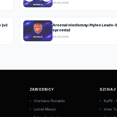
05.08.2026
 już
Arsenal niezłomny: Myles Lewis-S
sprzedaż
05.08.2026
ZAWODNICY
DZISIA
Cristiano Ronaldo
KuPS - 
Lionel Messi
Inter T