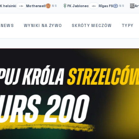
Motherwell
FK Jablonec
Rīgas FS
Artsakh
–:–
NS
–:–
NS
–:–
NEWS
WYNIKI NA ŻYWO
SKRÓTY MECZÓW
TYPY