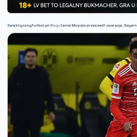
GalaktycznyFutbol.pl
•
Blog
•
Jamal Musiala przeszedł operację. Bayer