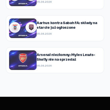
05.08.2026
Aarhus kontra Sabah FA: składy na
starcie już ogłoszone
05.08.2026
Arsenal niezłomny: Myles Lewis-
Skelly nie na sprzedaż
05.08.2026