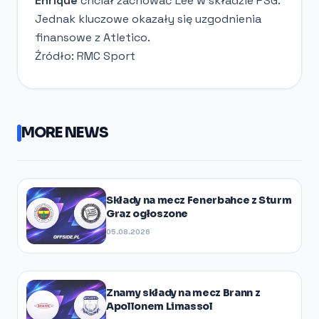
Enrique
chciał zachować Lee w składzie PSG.
Jednak kluczowe okazały się uzgodnienia
finansowe z Atletico.
Źródło: RMC Sport
MORE NEWS
Składy na mecz Fenerbahce z Sturm
Graz ogłoszone
05.08.2026
Znamy składy na mecz Brann z
Apollonem Limassol