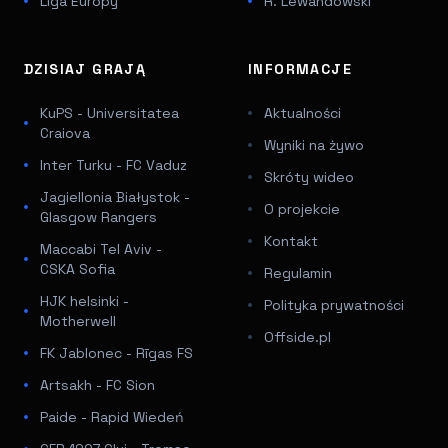
Liga Europy
R. Lewandowski
DZISIAJ GRAJĄ
INFORMACJE
KuPS - Universitatea
Aktualności
Craiova
Wyniki na żywo
Inter Turku - FC Vaduz
Skróty wideo
Jagiellonia Białystok -
O projekcie
Glasgow Rangers
Kontakt
Maccabi Tel Aviv -
CSKA Sofia
Regulamin
HJK helsinki -
Polityka prywatności
Motherwell
Offside.pl
FK Jablonec - Rīgas FS
Artsakh - FC Sion
Paide - Rapid Wiedeń