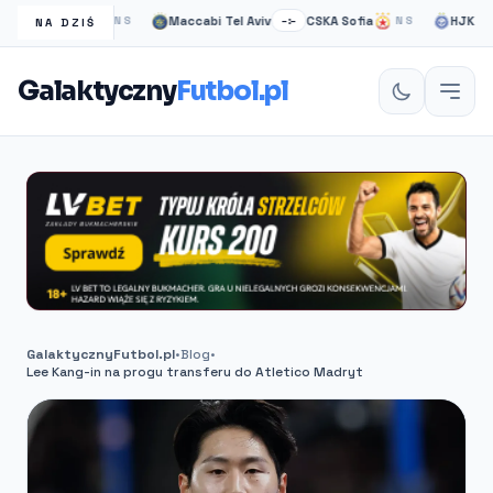
gow Rangers
Maccabi Tel Aviv
CSKA Sofia
HJK helsin
NS
–:–
NS
NA DZIŚ
Galaktyczny
Futbol.pl
GalaktycznyFutbol.pl
•
Blog
•
Lee Kang-in na progu transferu do Atletico Madryt