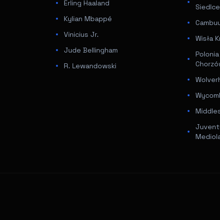
Erling Haaland
Siedlc
Kylian Mbappé
Cambuur
Vinicius Jr.
Wisła K
Jude Bellingham
Poloni
Chorz
R. Lewandowski
Wolver
Wycomb
Middle
Juventu
Mediol