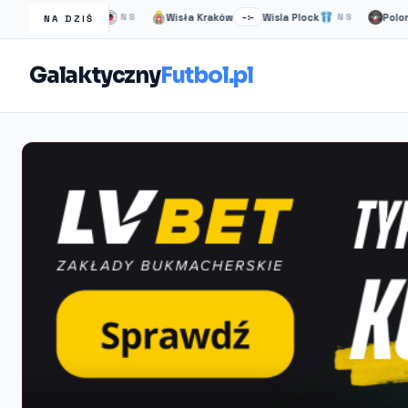
Excelsior
Wisła Kraków
Wisla Plock
Polonia Warsz
–
NS
–:–
NS
NA DZIŚ
Galaktyczny
Futbol.pl