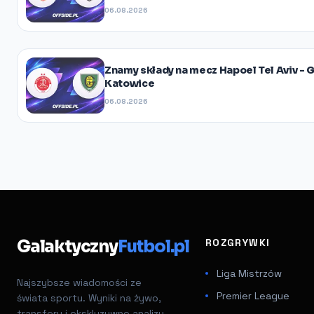
06.08.2026
Znamy składy na mecz Hapoel Tel Aviv - 
Katowice
06.08.2026
Galaktyczny
Futbol.pl
ROZGRYWKI
Liga Mistrzów
Najszybsze wiadomości ze
Premier League
świata sportu. Wyniki na żywo,
transfery i ekskluzywne analizy