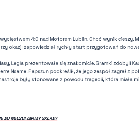
ycięstwem 4:0 nad Motorem Lublin. Choć wynik cieszy, M
Przy okazji zapowiedział rychły start przygotowań do now
lasy, Legia prezentowała się znakomicie. Bramki zdobyli Ka
rre Nsame. Papszun podkreślił, że jego zespół zagrał z po
nastroje były stonowane z powodu tragedii, która miała m
WE DO MECZU! ZNAMY SKŁADY