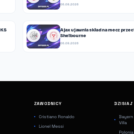
06.08.2026
GKS
Ajax ujawnia skład na mecz prze
Shelbourne
06.08.2026
ZAWODNICY
DZISIA
Cristiano Ronaldo
Bayern
Villa
Lionel Messi
Poloni