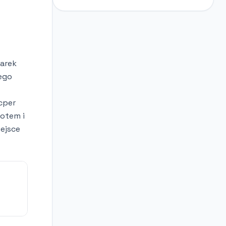
arek
ego
cper
lotem i
iejsce