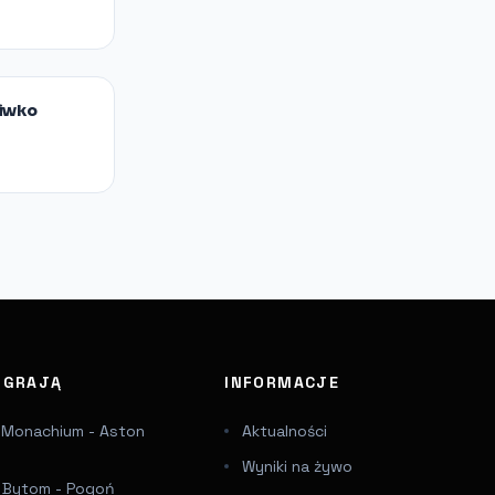
ciwko
J GRAJĄ
INFORMACJE
 Monachium - Aston
Aktualności
Wyniki na żywo
a Bytom - Pogoń