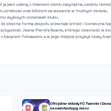
ją jako udaną, z bilansem ośmiu zwycięstw, sześciu remis
, sztabowi oraz kibicom za wsparcie w trudnym okresie,
mimo wyższych oczekiwań klubu.
że obecna forma zespołu przestaje istnieć i konieczna bę
rzyszłość Jeana-Pierre'a Nsame, którego obecność w klu
ę z Kacprem Tobiaszem, a w jego miejsce przybył nowy bra
Oficjalne składy FC Twente i Dun
na nadchodzący mecz