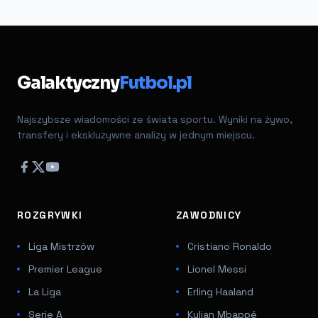
Galaktyczny
Futbol.pl
Najszybsze wiadomości ze świata sportu. Wyniki na żywo,
transfery i ekskluzywne analizy w jednym miejscu.
ROZGRYWKI
ZAWODNICY
Liga Mistrzów
Cristiano Ronaldo
Premier League
Lionel Messi
La Liga
Erling Haaland
Serie A
Kylian Mbappé