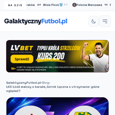
Wisła Kraków
Wisla Plock
Polonia Warszawa
Ruch C
T
2:1
FT
1:1
NA DZIŚ
Galaktyczny
Futbol.pl
GalaktycznyFutbol.pl
•
Blog
•
ŁKS Łódź walczy o baraże, Górnik Łęczna o utrzymanie: gdzie
oglądać?