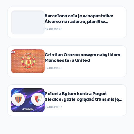
Barcelona celuje w napastnika:
Álvarez na radarze, plan B w
gotowości
07.08.2026
Cristian Orozco nowym nabytkiem
Manchesteru United
07.08.2026
Polonia Bytom kontra Pogoń
Siedlce: gdzie oglądać transmisję I
Ligi?
07.08.2026