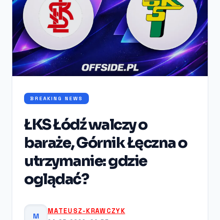
BREAKING NEWS
ŁKS Łódź walczy o
baraże, Górnik Łęczna o
utrzymanie: gdzie
oglądać?
MATEUSZ-KRAWCZYK
M