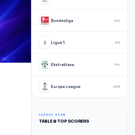
Bundesliga
DEU
Ligue 1
FRA
Ekstraklasa
POL
Europa League
UEFA
LEAGUE SCAN
TABLE & TOP SCORERS