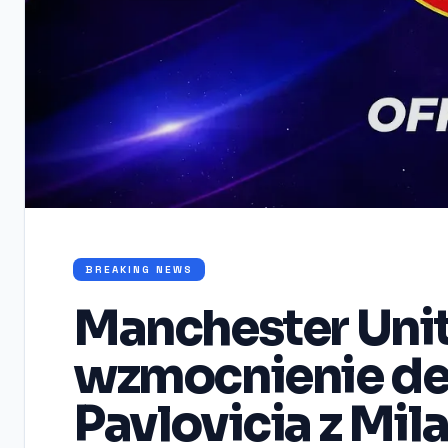
BREAKING NEWS
Manchester Unit
wzmocnienie de
Pavlovicia z Mil