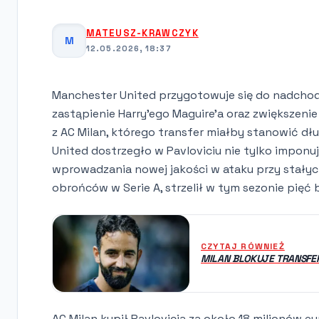
MATEUSZ-KRAWCZYK
M
12.05.2026, 18:37
Manchester United przygotowuje się do nadchod
zastąpienie Harry'ego Maguire'a oraz zwiększenie
z AC Milan, którego transfer miałby stanowić d
United dostrzegło w Pavloviciu nie tylko imponu
wprowadzania nowej jakości w ataku przy stałyc
obrońców w Serie A, strzelił w tym sezonie pięć
CZYTAJ RÓWNIEŻ
MILAN BLOKUJE TRANSFER
AC Milan kupił Pavlovicia za około 18 milionów eu