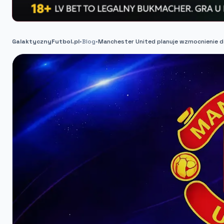
GalaktycznyFutbol.pl
•
Blog
•
Manchester United planuje wzmocnienie de