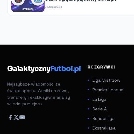
07.08.2026
Galaktyczny
Futbol.pl
ROZGRYWKI
Liga Mistrzów
Najszybsze wiadomości ze
Premier League
świata sportu. Wyniki na żywo,
transfery i ekskluzywne analizy
La Liga
w jednym miejscu.
Serie A
Bundesliga
Ekstraklasa