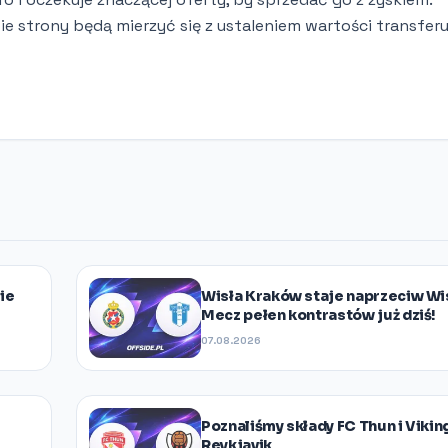
ie strony będą mierzyć się z ustaleniem wartości transferu
ie
Wisła Kraków staje naprzeciw Wis
Mecz pełen kontrastów już dziś!
07.08.2026
Poznaliśmy składy FC Thun i Vikin
Reykjavik