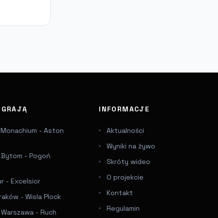
J GRAJĄ
INFORMACJE
 Monachium - Aston
Aktualności
Wyniki na żywo
a Bytom - Pogoń
Skróty wideo
e
O projekcie
 - Excelsior
Kontakt
raków - Wisla Plock
Regulamin
a Warszawa - Ruch