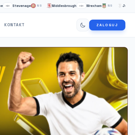
Stevenage
Middlesbrough
Wrexham
Juventus Tury
NS
–:–
NS
KONTAKT
ZALOGUJ