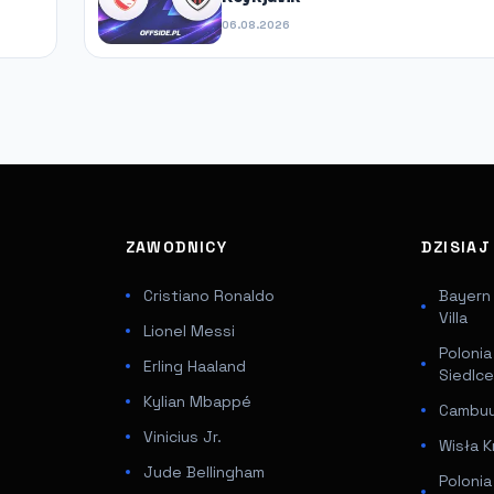
06.08.2026
ZAWODNICY
DZISIA
Cristiano Ronaldo
Bayern
Villa
Lionel Messi
Poloni
Erling Haaland
Siedlc
Kylian Mbappé
Cambuur
Vinicius Jr.
Wisła K
Jude Bellingham
Poloni