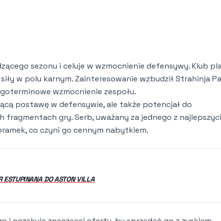
zącego sezonu i celuje w wzmocnienie defensywy. Klub pl
 siły w polu karnym. Zainteresowanie wzbudził Strahinja P
ługoterminowe wzmocnienie zespołu.
jącą postawę w defensywie, ale także potencjał do
h fragmentach gry. Serb, uważany za jednego z najlepszyc
 bramek, co czyni go cennym nabytkiem.
 ESTUPINANA DO ASTON VILLA
ro i oczekuje znaczącej oferty, by sprzedać go z zyskiem.