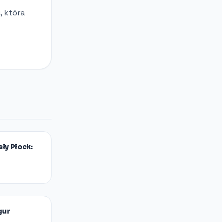
, która
ły Płock:
gur