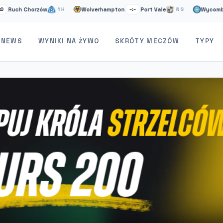
 Chorzów
Wolverhampton
Port Vale
Wycombe
1H
–:–
NS
–:–
NEWS
WYNIKI NA ŻYWO
SKRÓTY MECZÓW
TYPY