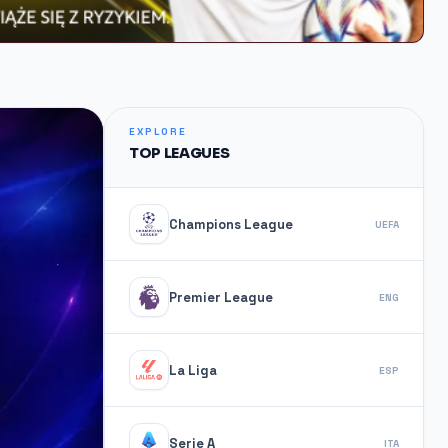
EXPLORE
TOP LEAGUES
Champions League
UEFA
Premier League
ENG
La Liga
ESP
Serie A
ITA