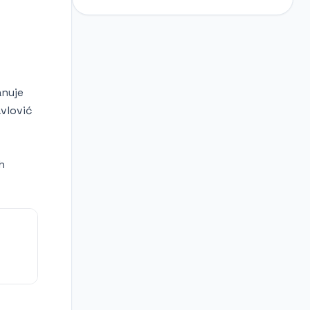
anuje
avlović
h