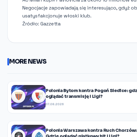
Negocjacje zapowiadają się interesująco, gdyż ob
usatysfakcjonuje włoski klub.
Źródło: Gazzetta
MORE NEWS
Polonia Bytom kontra Pogoń Siedlce: gdz
oglądać transmisję I Ligi?
07.08.2026
Polonia Warszawa kontra Ruch Chorzów:
Gdzie oglądać piątkowy hit I Ligi?