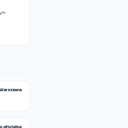
zym
ą Warszawa:
o oficjalne