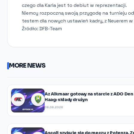
czego dla Karla jest to debiut w reprezentacji.
Niemcy rozpoczną swoją przygodę na turnieju od
testem dla nowych ustawień kadry, z Neuerem w
Źródło: DFB-Team
MORE NEWS
Az Alkmaar gotowy na starcie z ADO Den
Haag: składy drużyn
08.08.2026
Ascoli szykuje się do meczu z Potenza. 