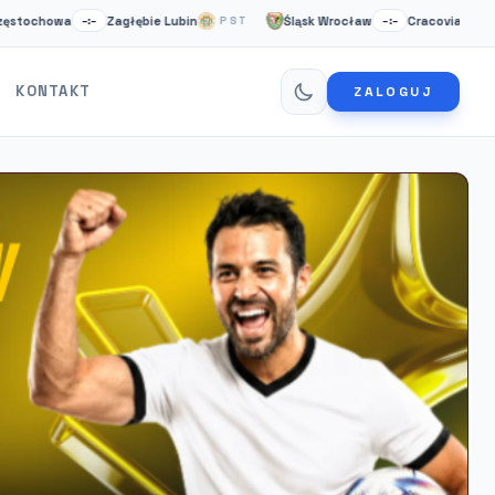
wa
Zagłębie Lubin
Śląsk Wrocław
Cracovia Krakow
–:–
PST
–:–
NS
KONTAKT
ZALOGUJ