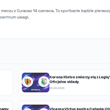
 meczu z Curacao 14 czerwca. To spotkanie będzie pierws
 centrum uwagi.
Korona Kielce zmierzy się z Legi
Oficjalne składy
08.08.2026
Znamy
Vicenza Virtus kontra Catania: Ot