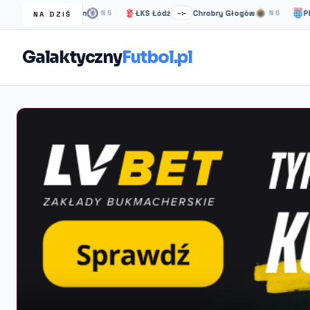
elsea Londyn
ŁKS Łódź
Chrobry Głogów
PEC Zwolle
NS
–:–
NS
NA DZIŚ
Galaktyczny
Futbol.pl