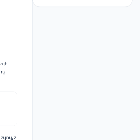
zył
gry
żyny, z