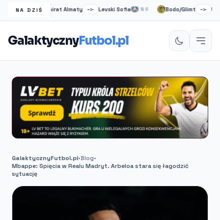
o
Kairat Almaty
Levski Sofia
Bodo/Glimt
Union S
NS
–:–
NS
–:–
NA DZIŚ
Galaktyczny
Futbol.pl
GalaktycznyFutbol.pl
•
Blog
•
Mbappe: Spięcia w Realu Madryt. Arbeloa stara się łagodzić
sytuację