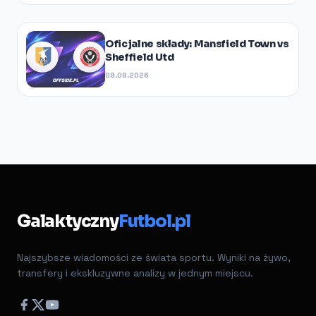
Oficjalne składy: Mansfield Town vs
Sheffield Utd
09.08.2026
Galaktyczny
Futbol.pl
Najszybsze wiadomości ze świata sportu. Wyniki na żywo,
transfery i ekskluzywne analizy w jednym miejscu.