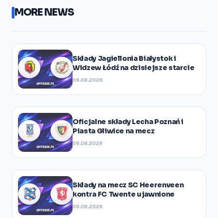
MORE NEWS
Składy Jagiellonia Białystok i
Widzew Łódź na dzisiejsze starcie
09.08.2026
Oficjalne składy Lecha Poznań i
Piasta Gliwice na mecz
09.08.2026
Składy na mecz SC Heerenveen
kontra FC Twente ujawnione
09.08.2026