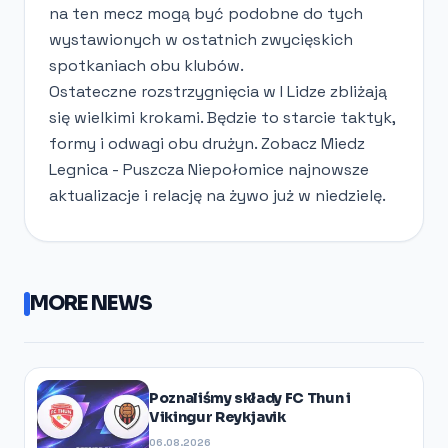
na ten mecz mogą być podobne do tych
wystawionych w ostatnich zwycięskich
spotkaniach obu klubów.
Ostateczne rozstrzygnięcia w I Lidze zbliżają
się wielkimi krokami. Będzie to starcie taktyk,
formy i odwagi obu drużyn. Zobacz Miedz
Legnica - Puszcza Niepołomice najnowsze
aktualizacje i relację na żywo już w niedzielę.
MORE NEWS
Poznaliśmy składy FC Thun i
Vikingur Reykjavik
06.08.2026