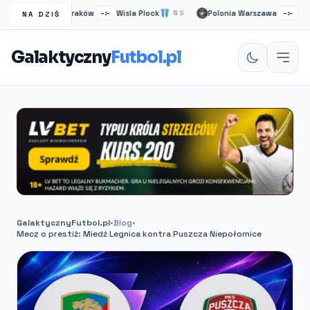
Wisła Kraków
Wisla Plock
Polonia Warszawa
Ruch 
S
–:–
NS
–:–
NA DZIŚ
Galaktyczny
Futbol.pl
GalaktycznyFutbol.pl
•
Blog
•
Mecz o prestiż: Miedź Legnica kontra Puszcza Niepołomice