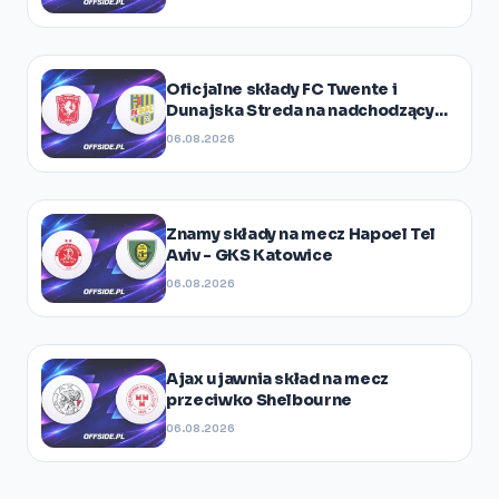
Oficjalne składy FC Twente i
Dunajska Streda na nadchodzący
mecz
06.08.2026
Znamy składy na mecz Hapoel Tel
Aviv - GKS Katowice
06.08.2026
Ajax ujawnia skład na mecz
przeciwko Shelbourne
06.08.2026