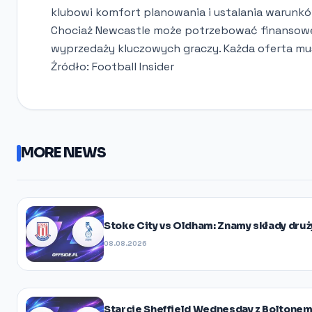
klubowi komfort planowania i ustalania warunkó
Chociaż Newcastle może potrzebować finansowej 
wyprzedaży kluczowych graczy. Każda oferta mus
Źródło: Football Insider
MORE NEWS
Stoke City vs Oldham: Znamy składy druż
08.08.2026
Starcie Sheffield Wednesday z Boltonem