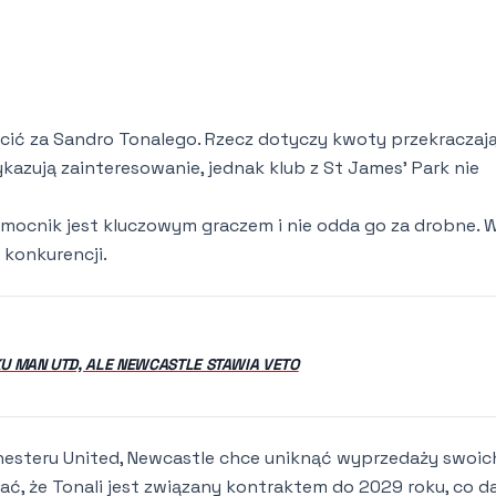
łacić za Sandro Tonalego. Rzecz dotyczy kwoty przekraczaj
kazują zainteresowanie, jednak klub z St James’ Park nie
mocnik jest kluczowym graczem i nie odda go za drobne. 
konkurencji.
U MAN UTD, ALE NEWCASTLE STAWIA VETO
hesteru United, Newcastle chce uniknąć wyprzedaży swoic
ać, że Tonali jest związany kontraktem do 2029 roku, co d