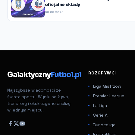
oficjalne składy
08.08.2026
Galaktyczny
Futbol.pl
ROZGRYWKI
Liga Mistrzów
Najszybsze wiadomości ze
Premier League
świata sportu. Wyniki na żywo,
transfery i ekskluzywne analizy
La Liga
w jednym miejscu.
Serie A
Bundesliga
Ekstraklasa