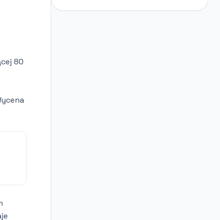
ącej 80
Wycena
h
aje