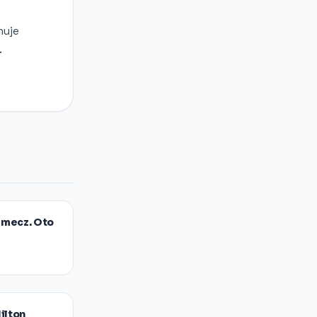
nuje
.
 mecz. Oto
ilton