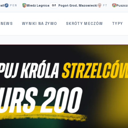
Miedz Legnica
Pogoń Grod. Mazowiecki
Puszcza Niepoł
N
0:1
FT
NEWS
WYNIKI NA ŻYWO
SKRÓTY MECZÓW
TYPY