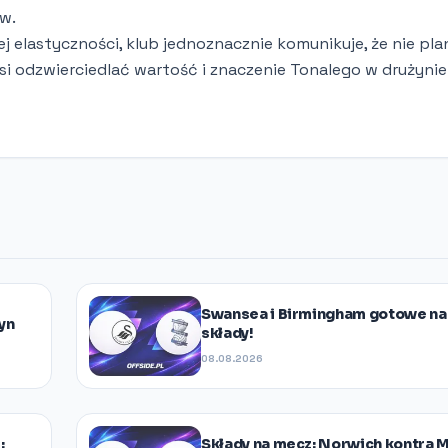
w.
elastyczności, klub jednoznacznie komunikuje, że nie pla
i odzwierciedlać wartość i znaczenie Tonalego w drużynie
Swansea i Birmingham gotowe na
yn
składy!
08.08.2026
:
Składy na mecz: Norwich kontra M