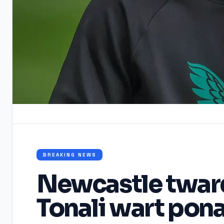
BREAKING NEWS
Newcastle twar
Tonali wart pon