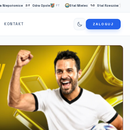
omice
Odra Opole
Stal Mielec
Stal Rzeszów
Card
2:1
FT
1:0
FT
KONTAKT
ZALOGUJ