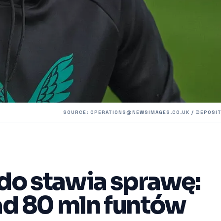
SOURCE:
OPERATIONS@NEWSIMAGES.CO.UK
/ DEPOSI
do stawia sprawę:
ad 80 mln funtów