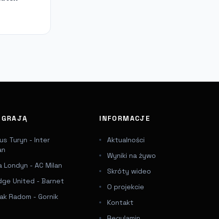
J GRAJĄ
INFORMACJE
s Turyn - Inter
Aktualności
an
Wyniki na żywo
 Londyn - AC Milan
Skróty wideo
dge United - Barnet
O projekcie
ak Radom - Gornik
Kontakt
Regulamin