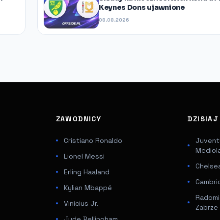
Keynes Dons ujawnione
08.08.2026
ZAWODNICY
DZISIA
Cristiano Ronaldo
Juventu
Mediol
Lionel Messi
Chelsea
Erling Haaland
Cambri
Kylian Mbappé
Radomi
Vinicius Jr.
Zabrze
Jude Bellingham