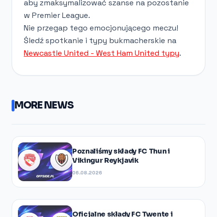
aby zmaksymalizować szanse na pozostanie
w Premier League.
Nie przegap tego emocjonującego meczu!
Śledź spotkanie i typy bukmacherskie na
Newcastle United - West Ham United typy
.
MORE NEWS
Poznaliśmy składy FC Thun i
Vikingur Reykjavik
06.08.2026
Oficjalne składy FC Twente i