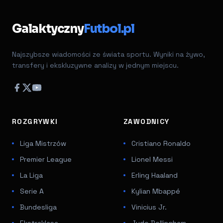
Galaktyczny
Futbol.pl
Najszybsze wiadomości ze świata sportu. Wyniki na żywo,
transfery i ekskluzywne analizy w jednym miejscu.
ROZGRYWKI
ZAWODNICY
Liga Mistrzów
Cristiano Ronaldo
Premier League
Lionel Messi
La Liga
Erling Haaland
Serie A
Kylian Mbappé
Bundesliga
Vinicius Jr.
Ekstraklasa
Jude Bellingham