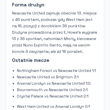
Forma drużyn
Newcastle United zajmuje obecnie 13. miejsce
z 46 punktami, podczas gdy West Ham jest
na 18. pozycji z dorobkiem 36 punktów.
Drużyna prowadzona przez E. Howe'a wygrała
13 z 36 spotkań, natomiast Młoty, kierowane
przez Nuno Espírito Santo, mają na swoim
koncie 9 zwycięstw, ale aż 18 porażek.
Ostatnie mecze
Nottingham Forest vs Newcastle United 1:1
Newcastle United vs Brighton 3:1
Arsenal Londyn vs Newcastle United 1:0
Bournemouth vs Newcastle United 2:1
Crystal Palace vs Newcastle United 2:1
West Ham United vs Arsenal Londyn 0:1