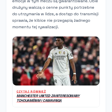
emocje w tym meczu są gwarantowane. Obie
drużyny walczą o cenne punkty potrzebne
do utrzymania w lidze, a dostęp do transmisji
sprawia, że kibice nie przegapią żadnego
momentu tej rywalizacji.
CZYTAJ RÓWNIEŻ
MANCHESTER UNITED ZAINTERESOWANY
TCHOUAMÉNIM I CAMAVINGĄ