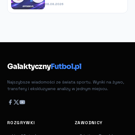
08.08.2026
Galaktyczny
Futbol.pl
Najszybsze wiadomości ze świata sportu. Wyniki na żywo,
transfery i ekskluzywne analizy w jednym miejscu.
ROZGRYWKI
ZAWODNICY