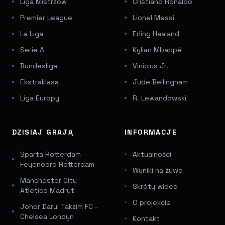
Liga Mistrzów
Cristiano Ronaldo
Premier League
Lionel Messi
La Liga
Erling Haaland
Serie A
Kylian Mbappé
Bundesliga
Vinicius Jr.
Ekstraklasa
Jude Bellingham
Liga Europy
R. Lewandowski
DZISIAJ GRAJĄ
INFORMACJE
Sparta Rotterdam -
Aktualności
Feyenoord Rotterdam
Wyniki na żywo
Manchester City -
Skróty wideo
Atletico Madryt
O projekcie
Johor Darul Takzim FC -
Chelsea Londyn
Kontakt