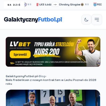
elsea Londyn
ŁKS Łódź
Chrobry Głogów
PEC Zwolle
NS
–:–
NS
NA DZIŚ
Galaktyczny
Futbol.pl
GalaktycznyFutbol.pl
•
Blog
•
Niels Frederiksen z nowym kontraktem w Lechu Poznań do 2028
roku