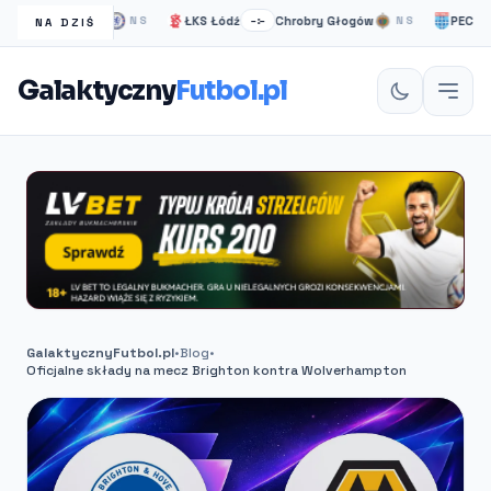
elsea Londyn
ŁKS Łódź
Chrobry Głogów
PEC Zwolle
NS
–:–
NS
NA DZIŚ
Galaktyczny
Futbol.pl
GalaktycznyFutbol.pl
•
Blog
•
Oficjalne składy na mecz Brighton kontra Wolverhampton