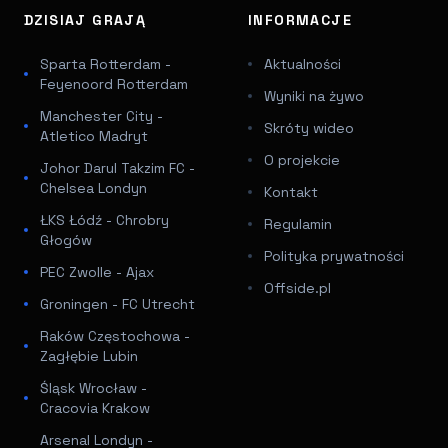
DZISIAJ GRAJĄ
INFORMACJE
Sparta Rotterdam -
Aktualności
Feyenoord Rotterdam
Wyniki na żywo
Manchester City -
Skróty wideo
Atletico Madryt
O projekcie
Johor Darul Takzim FC -
Chelsea Londyn
Kontakt
ŁKS Łódź - Chrobry
Regulamin
Głogów
Polityka prywatności
PEC Zwolle - Ajax
Offside.pl
Groningen - FC Utrecht
Raków Częstochowa -
Zagłębie Lubin
Śląsk Wrocław -
Cracovia Krakow
Arsenal Londyn -