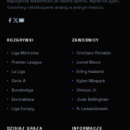
Najszybsze wiadomości ze świata sportu. Wyniki na żywo,
transfery i ekskluzywne analizy w jednym miejscu.
ROZGRYWKI
ZAWODNICY
Liga Mistrzów
Cristiano Ronaldo
Premier League
Lionel Messi
La Liga
Erling Haaland
Serie A
Kylian Mbappé
Bundesliga
Vinicius Jr.
Ekstraklasa
Jude Bellingham
Liga Europy
R. Lewandowski
DZISIAJ GRAJĄ
INFORMACJE