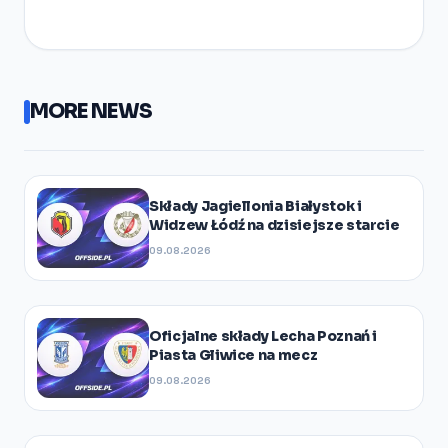
MORE NEWS
Składy Jagiellonia Białystok i
Widzew Łódź na dzisiejsze starcie
09.08.2026
Oficjalne składy Lecha Poznań i
Piasta Gliwice na mecz
09.08.2026