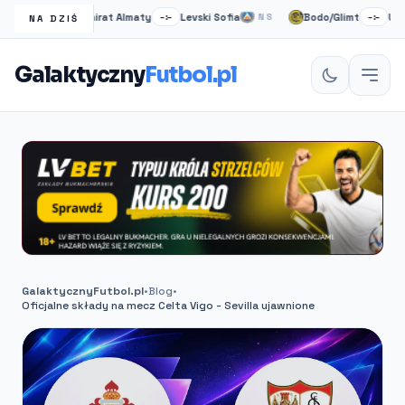
Kairat Almaty
Levski Sofia
Bodo/Glimt
Union S
NS
–:–
NS
–:–
NA DZIŚ
Galaktyczny
Futbol.pl
GalaktycznyFutbol.pl
•
Blog
•
Oficjalne składy na mecz Celta Vigo - Sevilla ujawnione