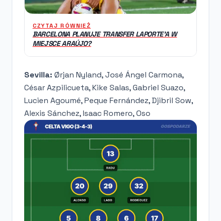
CZYTAJ RÓWNIEŻ
BARCELONA PLANUJE TRANSFER LAPORTE'A W
MIEJSCE ARAÚJO?
Sevilla:
Ørjan Nyland, José Ángel Carmona,
César Azpilicueta, Kike Salas, Gabriel Suazo,
Lucien Agoumé, Peque Fernández, Djibril Sow,
Alexis Sánchez, Isaac Romero, Oso