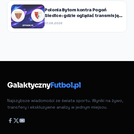
Polonia Bytom kontra Pogoń
Siedlce: gdzie oglądać transmisję I
Ligi?
07.08.2026
Galaktyczny
Futbol.pl
Najszybsze wiadomości ze świata sportu. Wyniki na żywo,
transfery i ekskluzywne analizy w jednym miejscu.