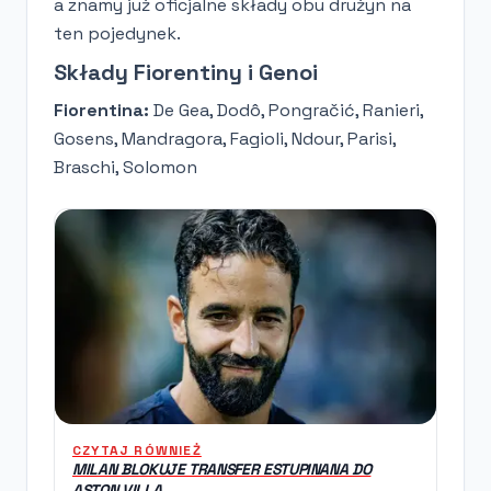
a znamy już oficjalne składy obu drużyn na
ten pojedynek.
Składy Fiorentiny i Genoi
Fiorentina:
De Gea, Dodô, Pongračić, Ranieri,
Gosens, Mandragora, Fagioli, Ndour, Parisi,
Braschi, Solomon
CZYTAJ RÓWNIEŻ
MILAN BLOKUJE TRANSFER ESTUPINANA DO
ASTON VILLA