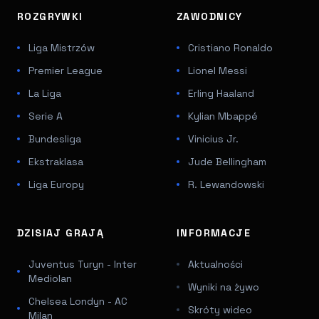
ROZGRYWKI
ZAWODNICY
Liga Mistrzów
Cristiano Ronaldo
Premier League
Lionel Messi
La Liga
Erling Haaland
Serie A
Kylian Mbappé
Bundesliga
Vinicius Jr.
Ekstraklasa
Jude Bellingham
Liga Europy
R. Lewandowski
DZISIAJ GRAJĄ
INFORMACJE
Juventus Turyn - Inter
Aktualności
Mediolan
Wyniki na żywo
Chelsea Londyn - AC
Skróty wideo
Milan