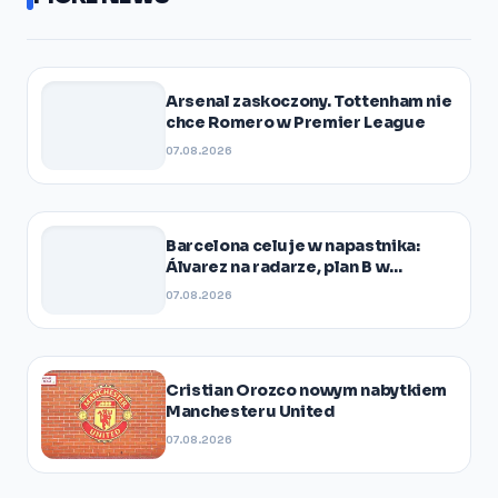
Arsenal zaskoczony. Tottenham nie
chce Romero w Premier League
07.08.2026
Barcelona celuje w napastnika:
Álvarez na radarze, plan B w
gotowości
07.08.2026
Cristian Orozco nowym nabytkiem
Manchesteru United
07.08.2026