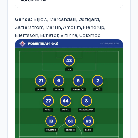
Genoa:
Bijlow, Marcandalli, Østigård,
Zätterström, Martín, Amorim, Frendrup,
Ellertsson, Ekhator, Vitinha, Colombo