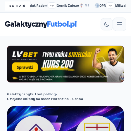
Radomiak Radom
Gornik Zabrze
QPR
Millwall
NS
–:–
NS
–:–
N
NA DZIŚ
Galaktyczny
Futbol.pl
GalaktycznyFutbol.pl
•
Blog
•
Oficjalne składy na mecz Fiorentina - Genoa