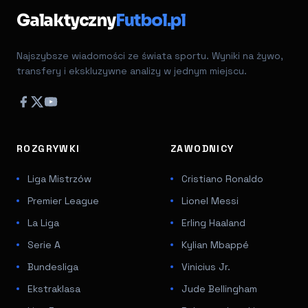
Galaktyczny
Futbol.pl
Najszybsze wiadomości ze świata sportu. Wyniki na żywo,
transfery i ekskluzywne analizy w jednym miejscu.
ROZGRYWKI
ZAWODNICY
Liga Mistrzów
Cristiano Ronaldo
Premier League
Lionel Messi
La Liga
Erling Haaland
Serie A
Kylian Mbappé
Bundesliga
Vinicius Jr.
Ekstraklasa
Jude Bellingham