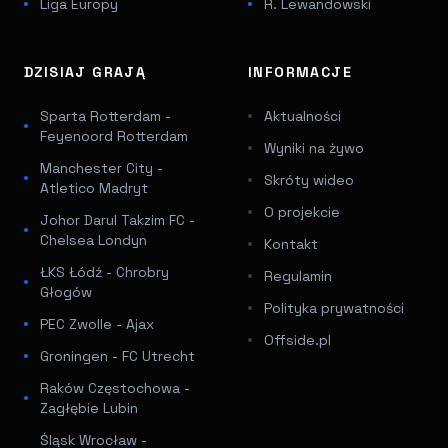
Liga Europy
R. Lewandowski
DZISIAJ GRAJĄ
INFORMACJE
Sparta Rotterdam -
Aktualności
Feyenoord Rotterdam
Wyniki na żywo
Manchester City -
Skróty wideo
Atletico Madryt
O projekcie
Johor Darul Takzim FC -
Chelsea Londyn
Kontakt
ŁKS Łódź - Chrobry
Regulamin
Głogów
Polityka prywatności
PEC Zwolle - Ajax
Offside.pl
Groningen - FC Utrecht
Raków Częstochowa -
Zagłębie Lubin
Śląsk Wrocław -