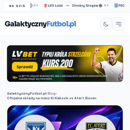
lsea Londyn
ŁKS Łódź
Chrobry Głogów
PEC Zwolle
NS
–:–
NS
NA DZIŚ
Galaktyczny
Futbol.pl
GalaktycznyFutbol.pl
•
Blog
•
Oficjalne składy na mecz KI Klaksvik vs Atert Bissen