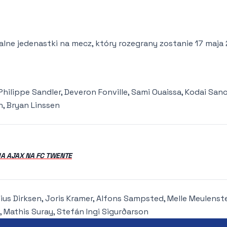
jalne jedenastki na mecz, który rozegrany zostanie 17 maja
Philippe Sandler, Deveron Fonville, Sami Ouaissa, Kodai San
n, Bryan Linssen
A AJAX NA FC TWENTE
lius Dirksen, Joris Kramer, Alfons Sampsted, Melle Meulenst
 Mathis Suray, Stefán Ingi Sigurðarson