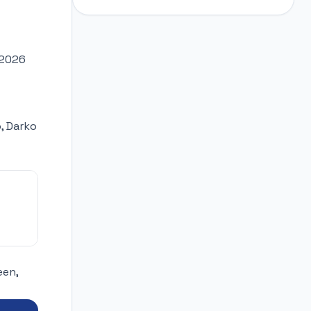
 2026
o, Darko
een,