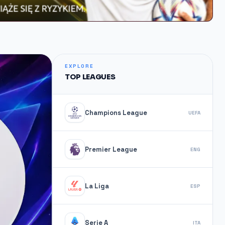
EXPLORE
TOP LEAGUES
Champions League
UEFA
Premier League
ENG
La Liga
ESP
Serie A
ITA