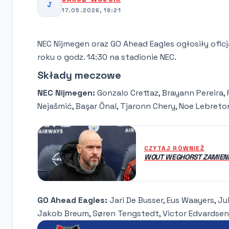
J
17.05.2026, 19:21
NEC Nijmegen oraz GO Ahead Eagles ogłosiły ofic
roku o godz. 14:30 na stadionie NEC.
Składy meczowe
NEC Nijmegen:
Gonzalo Crettaz, Brayann Pereira, 
Nejašmić, Başar Önal, Tjaronn Chery, Noe Lebreto
CZYTAJ RÓWNIEŻ
WOUT WEGHORST ZAMIENI
GO Ahead Eagles:
Jari De Busser, Eus Waayers, Ju
Jakob Breum, Søren Tengstedt, Victor Edvardsen,