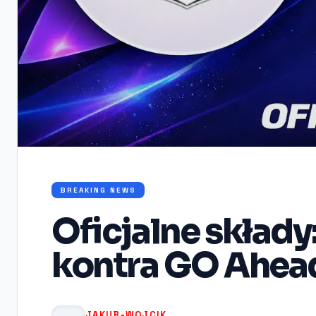
BREAKING NEWS
Oficjalne skład
kontra GO Ahea
JAKUB-WOJCIK