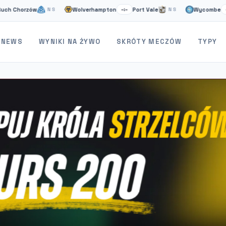
Wolverhampton
Port Vale
Wycombe
Stevenag
NS
–:–
NS
–:–
NEWS
WYNIKI NA ŻYWO
SKRÓTY MECZÓW
TYPY