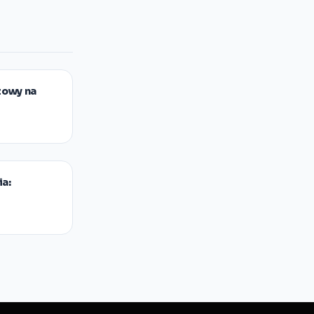
zowy na
ia: