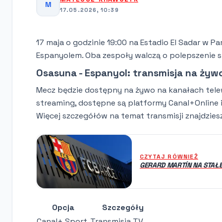
M
17.05.2026, 10:39
17 maja o godzinie 19:00 na Estadio El Sadar w P
Espanyolem. Oba zespoły walczą o polepszenie swo
Osasuna - Espanyol: transmisja na żyw
Mecz będzie dostępny na żywo na kanałach telew
streaming, dostępne są platformy Canal+Online i
Więcej szczegółów na temat transmisji znajdzies
CZYTAJ RÓWNIEŻ
GERARD MARTÍN NA STAŁE
Opcja
Szczegóły
Canal+ Sport
Transmisja TV