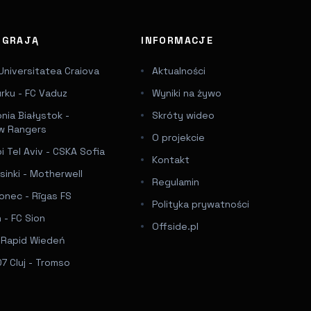
J GRAJĄ
INFORMACJE
Universitatea Craiova
Aktualności
urku - FC Vaduz
Wyniki na żywo
onia Białystok -
Skróty wideo
w Rangers
O projekcie
 Tel Aviv - CSKA Sofia
Kontakt
sinki - Motherwell
Regulamin
onec - Rīgas FS
Polityka prywatności
 - FC Sion
Offside.pl
- Rapid Wiedeń
7 Cluj - Tromso