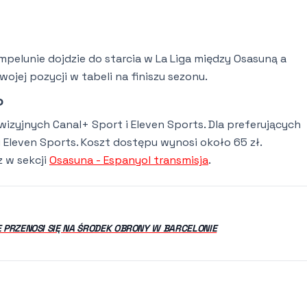
ampelunie dojdzie do starcia w La Liga między Osasuną a
jej pozycji w tabeli na finiszu sezonu.
o
izyjnych Canal+ Sport i Eleven Sports. Dla preferujących
 Eleven Sports. Koszt dostępu wynosi około 65 zł.
z w sekcji
Osasuna - Espanyol transmisja
.
 PRZENOSI SIĘ NA ŚRODEK OBRONY W BARCELONIE