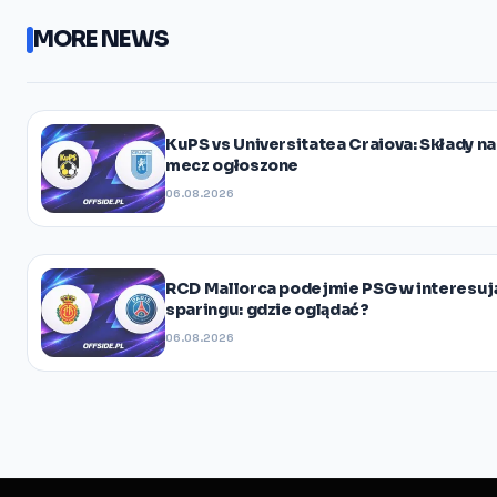
MORE NEWS
KuPS vs Universitatea Craiova: Składy na
mecz ogłoszone
06.08.2026
RCD Mallorca podejmie PSG w interesu
sparingu: gdzie oglądać?
06.08.2026