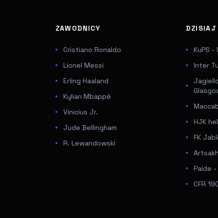
ZAWODNICY
DZISIA
Cristiano Ronaldo
KuPS - 
Lionel Messi
Inter T
Erling Haaland
Jagiell
Glasgo
Kylian Mbappé
Maccabi
Vinicius Jr.
HJK hel
Jude Bellingham
FK Jabl
R. Lewandowski
Artsakh
Paide 
CFR 190