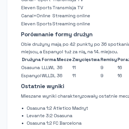
Eleven Sports
Transmisja TV
Canal+Online
Streaming online
Eleven Sports
Streaming online
Porównanie formy drużyn
Obie drużyny mają po 42 punkty po 36 spotkaniach
miejscu, a Espanyol tuż za nią, na 14. miejscu.
Drużyna
Forma
Mecze
Zwycięstwa
Remisy
Pora
Osasuna
LLLWL
36
11
9
16
Espanyol
WLLDL
36
11
9
16
Ostatnie wyniki
Mieszane wyniki charakteryzowały ostatnie mecz
Osasuna 1:2 Atletico Madryt
Levante 3:2 Osasuna
Osasuna 1:2 FC Barcelona