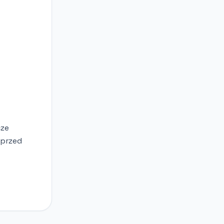
cze
 przed