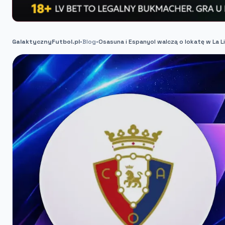
GalaktycznyFutbol.pl
•
Blog
•
Osasuna i Espanyol walczą o lokatę w La L