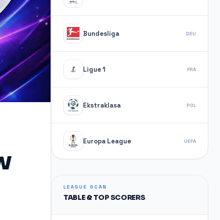
Bundesliga
DEU
Ligue 1
FRA
Ekstraklasa
POL
Europa League
UEFA
w
LEAGUE SCAN
TABLE & TOP SCORERS