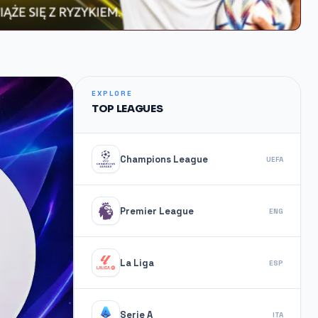
EXPLORE
TOP LEAGUES
Champions League
UEFA
Premier League
ENG
La Liga
ESP
Serie A
ITA