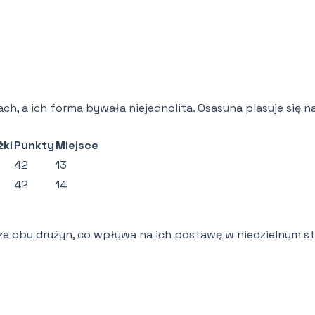
, a ich forma bywała niejednolita. Osasuna plasuje się na
żki
Punkty
Miejsce
42
13
42
14
e obu drużyn, co wpływa na ich postawę w niedzielnym st