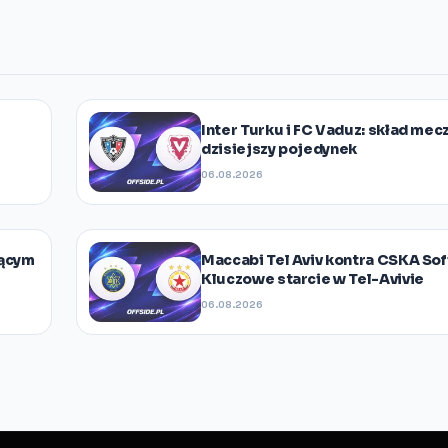
Inter Turku i FC Vaduz: skład mec
dzisiejszy pojedynek
06.08.2026
jącym
Maccabi Tel Aviv kontra CSKA Sof
Kluczowe starcie w Tel-Avivie
06.08.2026