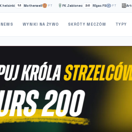
Motherwell
FK Jablonec
Rīgas FS
Artsakh
1:1
FT
2:0
FT
2:2
NEWS
WYNIKI NA ŻYWO
SKRÓTY MECZÓW
TYPY