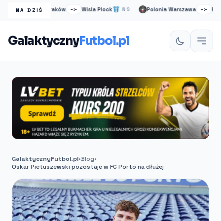
Wisła Kraków
Wisla Plock
Polonia Warszawa
Ruch C
S
–:–
NS
–:–
NA DZIŚ
Galaktyczny
Futbol.pl
GalaktycznyFutbol.pl
•
Blog
•
Oskar Pietuszewski pozostaje w FC Porto na dłużej