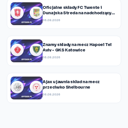
Oficjalne składy FC Twente i
Dunajska Streda na nadchodzący
mecz
06.08.2026
Znamy składy na mecz Hapoel Tel
Aviv - GKS Katowice
06.08.2026
Ajax ujawnia skład na mecz
przeciwko Shelbourne
06.08.2026