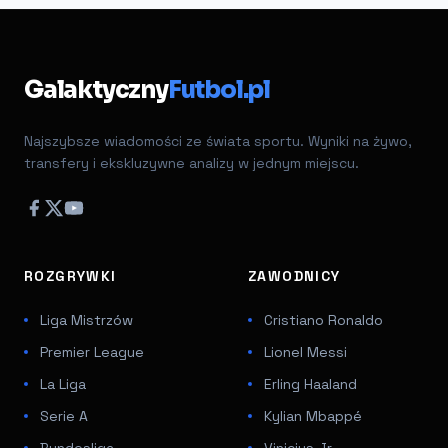
Galaktyczny
Futbol.pl
Najszybsze wiadomości ze świata sportu. Wyniki na żywo,
transfery i ekskluzywne analizy w jednym miejscu.
ROZGRYWKI
ZAWODNICY
Liga Mistrzów
Cristiano Ronaldo
Premier League
Lionel Messi
La Liga
Erling Haaland
Serie A
Kylian Mbappé
Bundesliga
Vinicius Jr.