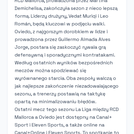
RCD Mallorca, prowadzona przez Martína
Demichelisa, zakończyła sezon z nieco lepszą
formą. Liderzy drużyny, Vedat Muriqi i Leo
Román, będą kluczowi w podjęciu walki.
Oviedo, z najgorszym dorobkiem w lidze i
prowadzona przez Guillermo Almada Alves
Jorge, postara się zaskoczyć rywala grą
defensywną i sporadycznymi kontratakami.
Według ostatnich wyników bezpośrednich
meczów można spodziewać się
wyrównanego starcia. Oba zespoły walczą o
jak najlepsze zakończenie niezadowalającego
sezonu, a trenerzy postawią na taktykę
opartą na minimalizowaniu błędów.
Ostatni mecz tego sezonu La Liga między RCD
Mallorca a Oviedo jest dostępny na Canal+
Sport i Eleven Sports, a także online na
Canal+Online i Eleven Sports. To spotkanie to