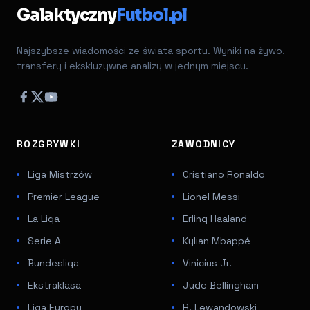
Galaktyczny
Futbol.pl
Najszybsze wiadomości ze świata sportu. Wyniki na żywo,
transfery i ekskluzywne analizy w jednym miejscu.
ROZGRYWKI
ZAWODNICY
Liga Mistrzów
Cristiano Ronaldo
Premier League
Lionel Messi
La Liga
Erling Haaland
Serie A
Kylian Mbappé
Bundesliga
Vinicius Jr.
Ekstraklasa
Jude Bellingham
Liga Europy
R. Lewandowski