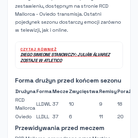
zestawieniu, dostępnym na stronie RCD
Mallorca - Oviedo transmisja. Ostatni
pojedynek sezonu dostarczy emocji zarówno
w telewizji, jak i online.
CZYTAJ RÓWNIEŻ
DIEGO SIMEONE STANOWCZY: JULIÁN ÁLVAREZ
ZOSTAJE W ATLETICO
Forma drużyn przed końcem sezonu
Drużyna
Forma
Mecze
Zwycięstwa
Remisy
Porażki
RCD
LLDWL
37
10
9
18
Mallorca
Oviedo
LLDLL
37
6
11
20
Przewidywania przed meczem