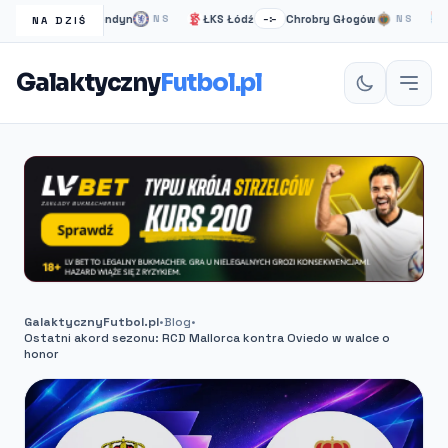
Chelsea Londyn
ŁKS Łódź
Chrobry Głogów
PEC 
–:–
NS
–:–
NS
NA DZIŚ
Galaktyczny
Futbol.pl
GalaktycznyFutbol.pl
•
Blog
•
Ostatni akord sezonu: RCD Mallorca kontra Oviedo w walce o
honor