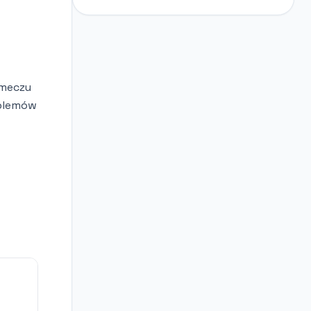
 meczu
oblemów