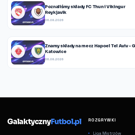
Poznaliśmy składy FC Thun i Vikingur
Reykjavik
06.08.2026
Znamy składy na mecz Hapoel Tel Aviv - 
Katowice
06.08.2026
Galaktyczny
Futbol.pl
ROZGRYWKI
Liga Mistrzów