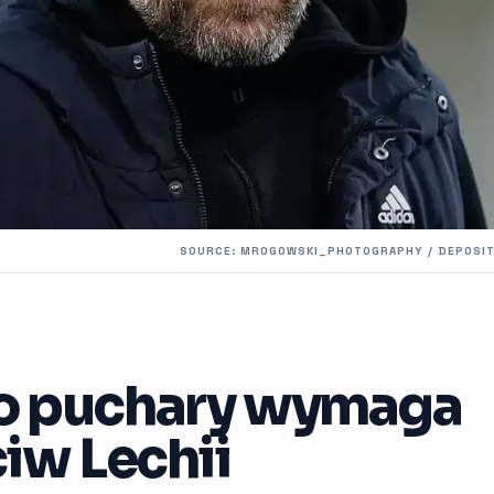
SOURCE: MROGOWSKI_PHOTOGRAPHY / DEPOSI
 o puchary wymaga
ciw Lechii