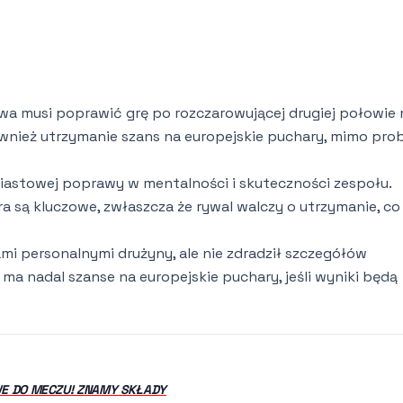
wa musi poprawić grę po rozczarowującej drugiej połowie
e również utrzymanie szans na europejskie puchary, mimo pr
iastowej poprawy w mentalności i skuteczności zespołu.
 są kluczowe, zwłaszcza że rywal walczy o utrzymanie, co
mi personalnymi drużyny, ale nie zdradził szczegółów
 ma nadal szanse na europejskie puchary, jeśli wyniki będą
WE DO MECZU! ZNAMY SKŁADY