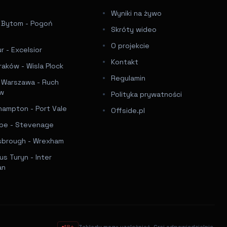
Wyniki na żywo
a Bytom - Pogoń
Skróty wideo
e
O projekcie
 - Excelsior
Kontakt
raków - Wisla Plock
Regulamin
a Warszawa - Ruch
ów
Polityka prywatności
hampton - Port Vale
Offside.pl
e - Stevenage
sbrough - Wrexham
s Turyn - Inter
an
18+
Zakłady mogą uzależniać. Graj odpowiedzialnie.