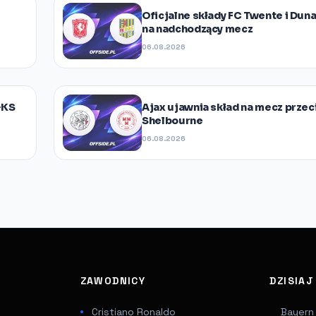
Oficjalne składy FC Twente i Dun
na nadchodzący mecz
06.08.2026
GKS
Ajax ujawnia skład na mecz prze
Shelbourne
06.08.2026
ZAWODNICY
DZISIA
Cristiano Ronaldo
Bayern