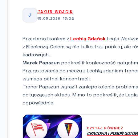
JAKUB-WOJCIK
J
15.05.2026, 13:02
Przed spotkaniem z
Lechią Gdańsk
Legia Warsza
z Niecieczą. Celem są nie tylko trzy punkty, al
kadrowych.
Marek Papszun
podkreślił konieczność natychm
Przygotowania do meczu z Lechią zdaniem trenera
wymaga pełnej koncentracji.
Trener Papszun wyraził zaniepokojenie problema
dotyczących składu. Mimo to podkreślił, że Legia
odpowiednie.
CZYTAJ RÓWNIEŻ
CRACOVIA I POGOŃ GOTO