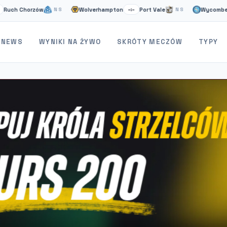
horzów
Wolverhampton
Port Vale
Wycombe
St
NS
–:–
NS
–:–
NEWS
WYNIKI NA ŻYWO
SKRÓTY MECZÓW
TYPY