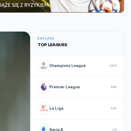
EXPLORE
TOP LEAGUES
Champions League
UEFA
Premier League
ENG
La Liga
ESP
Serie A
ITA