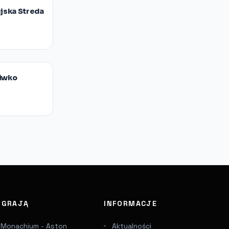
ajska Streda
ciwko
J GRAJĄ
INFORMACJE
 Monachium - Aston
Aktualności