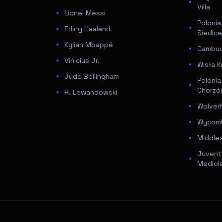
Villa
Lionel Messi
Poloni
Erling Haaland
Siedlc
Kylian Mbappé
Cambuur
Vinicius Jr.
Wisła K
Jude Bellingham
Poloni
Chorz
R. Lewandowski
Wolver
Wycomb
Middle
Juventu
Mediol