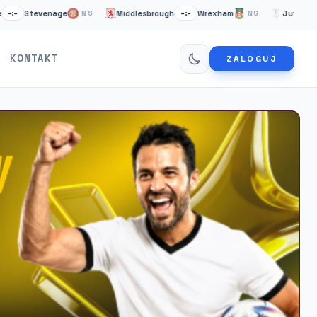
evenage
Middlesbrough
Wrexham
Juventus Turyn
NS
–:–
NS
KONTAKT
ZALOGUJ