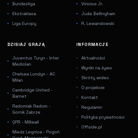
Bundesliga
Vinicius Jr.
Ekstraklasa
Jude Bellingham
Liga Europy
R. Lewandowski
DZISIAJ GRAJĄ
INFORMACJE
Juventus Turyn - Inter
Aktualności
Mediolan
Wyniki na żywo
Chelsea Londyn - AC
Skróty wideo
Milan
O projekcie
Cambridge United -
Barnet
Kontakt
Radomiak Radom -
Regulamin
Gornik Zabrze
Polityka prywatności
QPR - Millwall
Offside.pl
Miedz Legnica - Pogoń
Grod. Mazowiecki