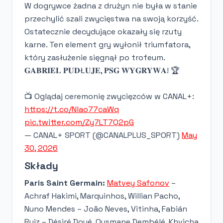
W dogrywce żadna z drużyn nie była w stanie
przechylić szali zwycięstwa na swoją korzyść.
Ostatecznie decydujące okazały się rzuty
karne. Ten element gry wyłonił triumfatora,
który zasłużenie sięgnął po trofeum.
𝐆𝐀𝐁𝐑𝐈𝐄𝐋 𝐏𝐔𝐃Ł𝐔𝐉𝐄, 𝐏𝐒𝐆 𝐖𝐘𝐆𝐑𝐘𝐖𝐀! 🏆
📺 Oglądaj ceremonię zwycięzców w CANAL+:
https://t.co/Nlao77caWq
pic.twitter.com/Zy7LT7Q2pG
— CANAL+ SPORT (@CANALPLUS_SPORT)
May
30, 2026
Składy
Paris Saint Germain:
Matvey Safonov
–
Achraf Hakimi, Marquinhos, Willian Pacho,
Nuno Mendes – João Neves, Vitinha, Fabián
Ruiz – Désiré Doué, Ousmane Dembélé, Khvicha