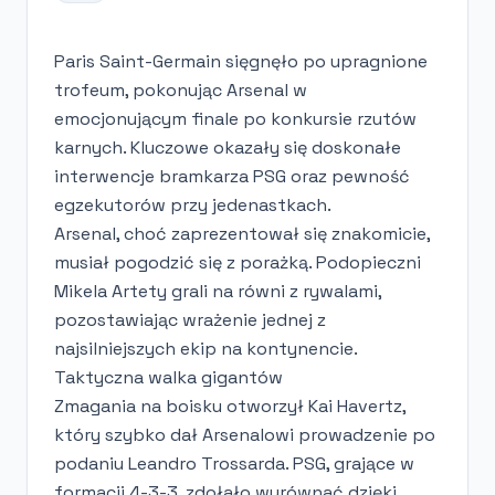
Paris Saint-Germain sięgnęło po upragnione
trofeum, pokonując Arsenal w
emocjonującym finale po konkursie rzutów
karnych. Kluczowe okazały się doskonałe
interwencje bramkarza PSG oraz pewność
egzekutorów przy jedenastkach.
Arsenal, choć zaprezentował się znakomicie,
musiał pogodzić się z porażką. Podopieczni
Mikela Artety grali na równi z rywalami,
pozostawiając wrażenie jednej z
najsilniejszych ekip na kontynencie.
Taktyczna walka gigantów
Zmagania na boisku otworzył Kai Havertz,
który szybko dał Arsenalowi prowadzenie po
podaniu Leandro Trossarda. PSG, grające w
formacji 4-3-3, zdołało wyrównać dzięki