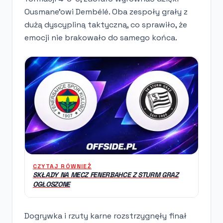
Ousmane'owi Dembélé. Oba zespoły grały z
dużą dyscypliną taktyczną, co sprawiło, że
emocji nie brakowało do samego końca.
CZYTAJ RÓWNIEŻ
SKŁADY NA MECZ FENERBAHCE Z STURM GRAZ
OGŁOSZONE
Dogrywka i rzuty karne rozstrzygnęły finał