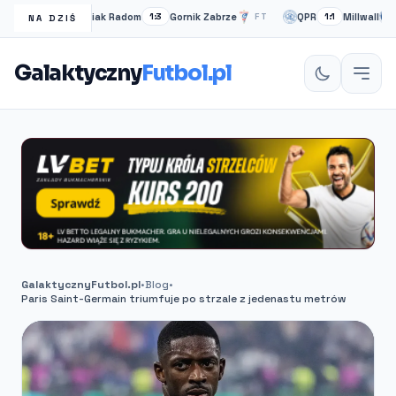
Radomiak Radom
Gornik Zabrze
QPR
Millwall
FT
1:3
FT
1:1
PE
NA DZIŚ
Galaktyczny
Futbol.pl
GalaktycznyFutbol.pl
•
Blog
•
Paris Saint-Germain triumfuje po strzale z jedenastu metrów