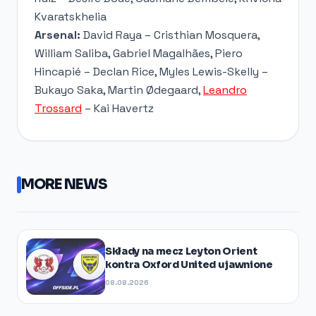
Kvaratskhelia
Arsenal:
David Raya – Cristhian Mosquera,
William Saliba, Gabriel Magalhães, Piero
Hincapié – Declan Rice, Myles Lewis-Skelly –
Bukayo Saka, Martin Ødegaard,
Leandro
Trossard
– Kai Havertz
MORE NEWS
Składy na mecz Leyton Orient
kontra Oxford United ujawnione
08.08.2026