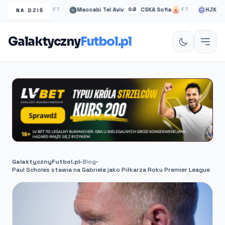
gow Rangers
Maccabi Tel Aviv
CSKA Sofia
HJK helsi
FT
0:3
FT
NA DZIŚ
Galaktyczny
Futbol.pl
GalaktycznyFutbol.pl
•
Blog
•
Paul Scholes stawia na Gabriela jako Piłkarza Roku Premier League