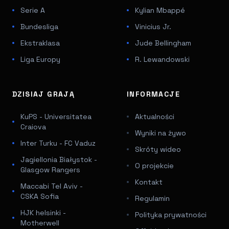
Serie A
Kylian Mbappé
Bundesliga
Vinicius Jr.
Ekstraklasa
Jude Bellingham
Liga Europy
R. Lewandowski
DZISIAJ GRAJĄ
INFORMACJE
KuPS - Universitatea
Aktualności
Craiova
Wyniki na żywo
Inter Turku - FC Vaduz
Skróty wideo
Jagiellonia Białystok -
O projekcie
Glasgow Rangers
Kontakt
Maccabi Tel Aviv -
CSKA Sofia
Regulamin
HJK helsinki -
Polityka prywatności
Motherwell