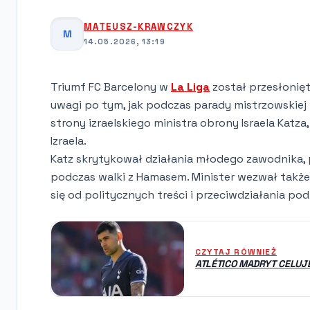
MATEUSZ-KRAWCZYK
M
14.05.2026, 13:19
Triumf FC Barcelony w
La Liga
został przesłonięt
uwagi po tym, jak podczas parady mistrzowskiej 
strony izraelskiego ministra obrony Israela Katz
Izraela.
Katz skrytykował działania młodego zawodnika, po
podczas walki z Hamasem. Minister wezwał takż
się od politycznych treści i przeciwdziałania po
CZYTAJ RÓWNIEŻ
ATLÉTICO MADRYT CELUJ