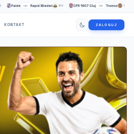
Paide
Rapid Wiedeń
CFR 1907 Cluj
Tromso
KuP
–:–
NS
–:–
NS
KONTAKT
ZALOGUJ