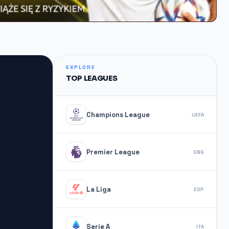
EXPLORE
TOP LEAGUES
Champions League
UEFA
Premier League
ENG
La Liga
ESP
Serie A
ITA