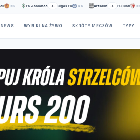
FK Jablonec
Rīgas FS
Artsakh
FC Sion
NS
–:–
NS
–:–
NS
NEWS
WYNIKI NA ŻYWO
SKRÓTY MECZÓW
TYPY