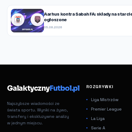
Aarhus kontra Sabah FA: składy na starcie
ogłoszone
05.08.2026
Galaktyczny
Futbol.pl
ROZGRYWKI
Liga Mistrzów
Najszybsze wiadomości ze
Premier League
świata sportu. Wyniki na żywo,
transfery i ekskluzywne analizy
La Liga
w jednym miejscu.
Serie A