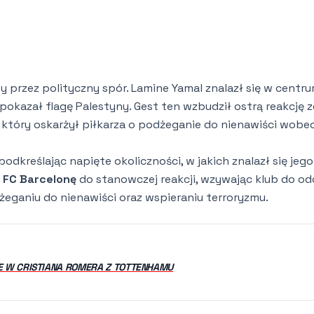
y przez polityczny spór. Lamine Yamal znalazł się w centr
pokazał flagę Palestyny. Gest ten wzbudził ostrą reakcję z
a, który oskarżył piłkarza o podżeganie do nienawiści wobe
dkreślając napięte okoliczności, w jakich znalazł się jego
e
FC Barcelonę
do stanowczej reakcji, wzywając klub do od
dżeganiu do nienawiści oraz wspieraniu terroryzmu.
E W CRISTIANA ROMERA Z TOTTENHAMU