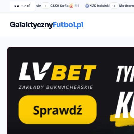
Maccabi Tel Aviv
CSKA Sofia
HJK helsinki
Motherwell
–:–
NS
–:–
NA DZIŚ
Galaktyczny
Futbol.pl