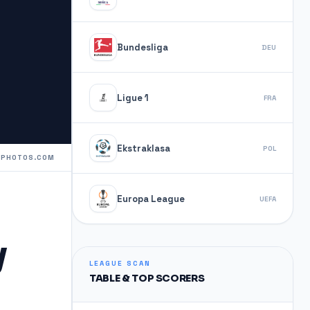
Bundesliga
DEU
Ligue 1
FRA
Ekstraklasa
POL
TPHOTOS.COM
Europa League
UEFA
y
LEAGUE SCAN
TABLE & TOP SCORERS