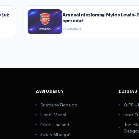
 już
Arsenal niezłomny: Myles Lewis-S
sprzedaż
05.08.2026
ZAWODNICY
DZISIA
Cristiano Ronaldo
KuPS - 
Lionel Messi
Inter T
Erling Haaland
Jagiell
Glasgo
Kylian Mbappé