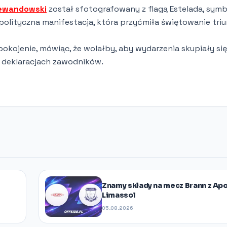
ewandowski
został sfotografowany z flagą Estelada, sym
 polityczna manifestacja, która przyćmiła świętowanie tri
iepokojenie, mówiąc, że wolałby, aby wydarzenia skupiały si
h deklaracjach zawodników.
Znamy składy na mecz Brann z Ap
Limassol
05.08.2026