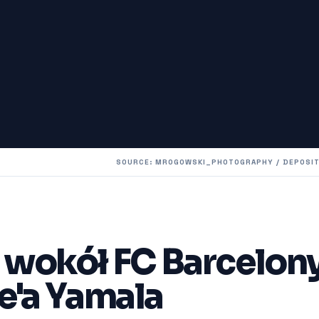
SOURCE: MROGOWSKI_PHOTOGRAPHY / DEPOSI
a wokół FC Barcelon
e'a Yamala