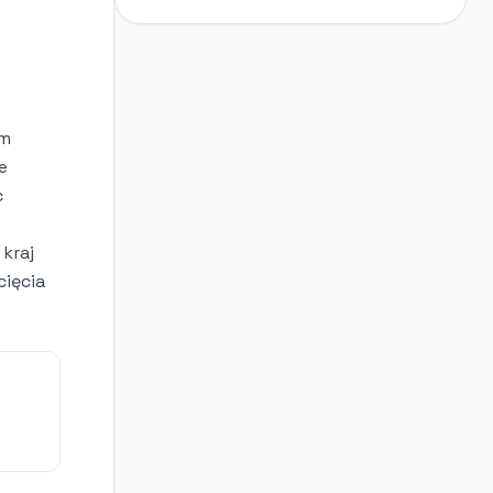
um
e
c
 kraj
cięcia