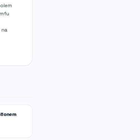
bolem
umfu
ę na
ollonem