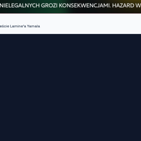
eście Lamine'a Yamala