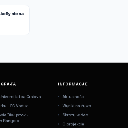
kelly nie na
J GRAJĄ
INFORMACJE
Universitatea Craiova
Aktualności
urku - FC Vaduz
Wyniki na żywo
onia Białystok -
Skróty wideo
w Rangers
O projekcie