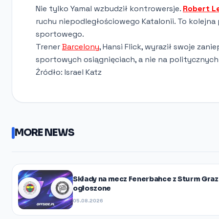
Nie tylko Yamal wzbudził kontrowersje.
Robert L
ruchu niepodległościowego Katalonii. To kolejna
sportowego.
Trener
Barcelony
, Hansi Flick, wyraził swoje zan
sportowych osiągnięciach, a nie na politycznyc
Źródło: Israel Katz
MORE NEWS
Składy na mecz Fenerbahce z Sturm Graz
ogłoszone
05.08.2026