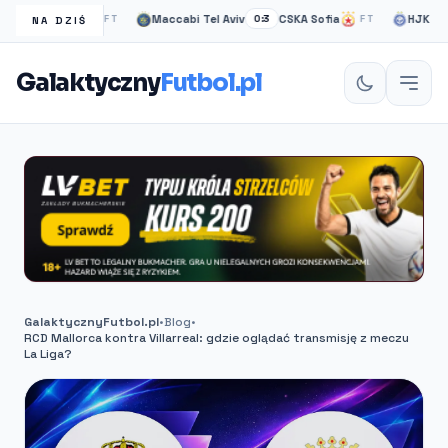
ow Rangers
Maccabi Tel Aviv
CSKA Sofia
HJK helsink
FT
0:3
FT
NA DZIŚ
Galaktyczny
Futbol.pl
GalaktycznyFutbol.pl
•
Blog
•
RCD Mallorca kontra Villarreal: gdzie oglądać transmisję z meczu
La Liga?