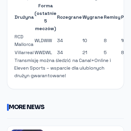
Forma
(ostatnie
Drużyna
Rozegrane
Wygrane
Remisy
Prz
5
meczów)
RCD
WLDWW
34
10
8
16
Mallorca
Villarreal
WWDWL
34
21
5
8
Transmisję można śledzić na Canal+Online i
Eleven Sports – wsparcie dla ulubionych
drużyn gwarantowane!
MORE NEWS