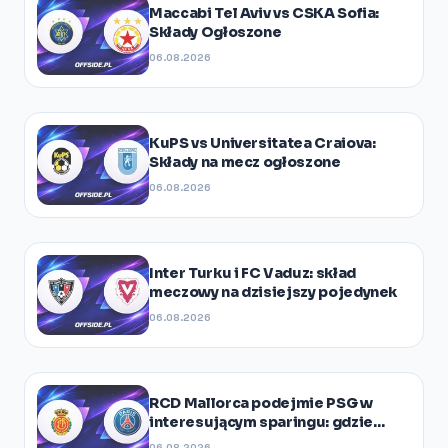
Maccabi Tel Aviv vs CSKA Sofia:
Składy Ogłoszone
06.08.2026
KuPS vs Universitatea Craiova:
Składy na mecz ogłoszone
06.08.2026
Inter Turku i FC Vaduz: skład
meczowy na dzisiejszy pojedynek
06.08.2026
RCD Mallorca podejmie PSG w
interesującym sparingu: gdzie
oglądać?
06.08.2026