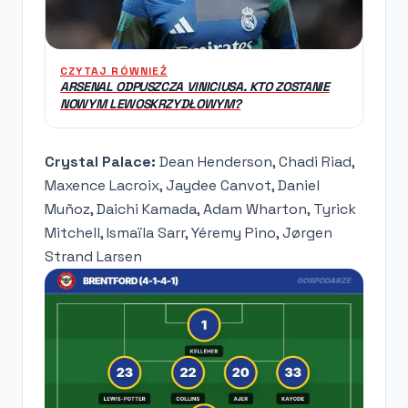
CZYTAJ RÓWNIEŻ
ARSENAL ODPUSZCZA VINICIUSA. KTO ZOSTANIE
NOWYM LEWOSKRZYDŁOWYM?
Crystal Palace:
Dean Henderson, Chadi Riad,
Maxence Lacroix, Jaydee Canvot, Daniel
Muñoz, Daichi Kamada, Adam Wharton, Tyrick
Mitchell, Ismaïla Sarr, Yéremy Pino, Jørgen
Strand Larsen