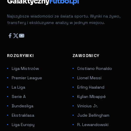
Galaktyczny
Futbol.pl
Najszybsze wiadomości ze świata sportu. Wyniki na żywo,
transfery i ekskluzywne analizy w jednym miejscu.
ROZGRYWKI
ZAWODNICY
Liga Mistrzów
Cristiano Ronaldo
Premier League
Lionel Messi
La Liga
Erling Haaland
Serie A
Kylian Mbappé
Bundesliga
Vinicius Jr.
Ekstraklasa
Jude Bellingham
Liga Europy
R. Lewandowski