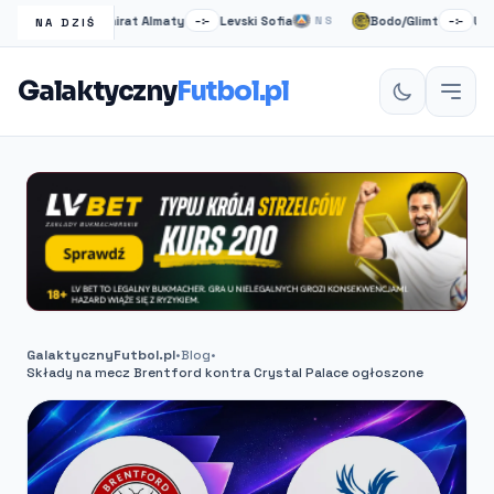
Kairat Almaty
Levski Sofia
Bodo/Glimt
Union S
NS
–:–
NS
–:–
NA DZIŚ
Galaktyczny
Futbol.pl
GalaktycznyFutbol.pl
•
Blog
•
Składy na mecz Brentford kontra Crystal Palace ogłoszone