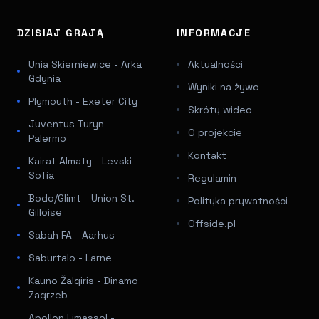
DZISIAJ GRAJĄ
INFORMACJE
Unia Skierniewice - Arka
Aktualności
Gdynia
Wyniki na żywo
Plymouth - Exeter City
Skróty wideo
Juventus Turyn -
O projekcie
Palermo
Kontakt
Kairat Almaty - Levski
Sofia
Regulamin
Bodo/Glimt - Union St.
Polityka prywatności
Gilloise
Offside.pl
Sabah FA - Aarhus
Saburtalo - Larne
Kauno Žalgiris - Dinamo
Zagrzeb
Apollon Limassol -