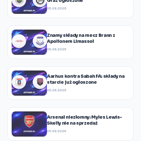
Graz ogłoszone
05.08.2026
Znamy składy na mecz Brann z
Apollonem Limassol
05.08.2026
Aarhus kontra Sabah FA: składy na
starcie już ogłoszone
05.08.2026
Arsenal niezłomny: Myles Lewis-
Skelly nie na sprzedaż
05.08.2026