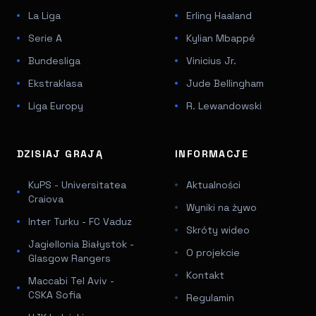
La Liga
Erling Haaland
Serie A
Kylian Mbappé
Bundesliga
Vinicius Jr.
Ekstraklasa
Jude Bellingham
Liga Europy
R. Lewandowski
DZISIAJ GRAJĄ
INFORMACJE
KuPS - Universitatea
Aktualności
Craiova
Wyniki na żywo
Inter Turku - FC Vaduz
Skróty wideo
Jagiellonia Białystok -
O projekcie
Glasgow Rangers
Kontakt
Maccabi Tel Aviv -
CSKA Sofia
Regulamin