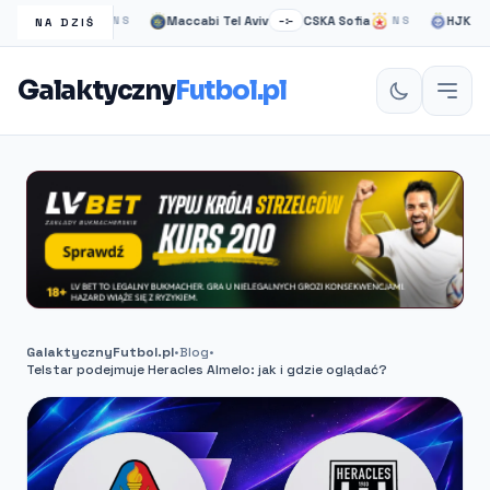
ow Rangers
Maccabi Tel Aviv
CSKA Sofia
HJK helsink
NS
–:–
NS
NA DZIŚ
Galaktyczny
Futbol.pl
GalaktycznyFutbol.pl
•
Blog
•
Telstar podejmuje Heracles Almelo: jak i gdzie oglądać?