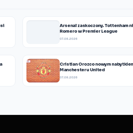
si
Arsenal zaskoczony. Tottenham n
Romero w Premier League
07.08.2026
na
Cristian Orozco nowym nabytkie
Manchesteru United
07.08.2026