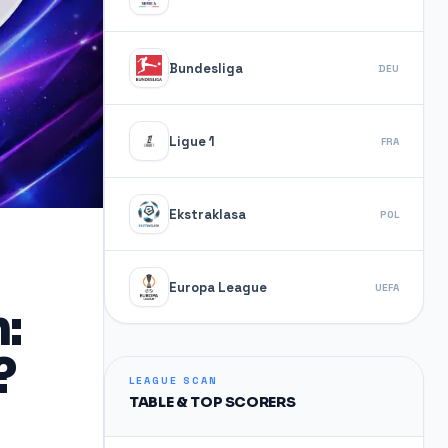
Bundesliga
DEU
Ligue 1
FRA
Ekstraklasa
POL
Europa League
UEFA
:
?
LEAGUE SCAN
TABLE & TOP SCORERS