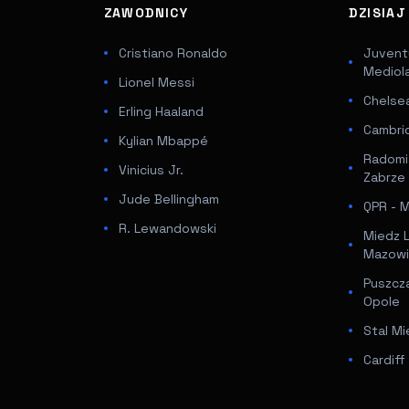
ZAWODNICY
DZISIA
Cristiano Ronaldo
Juventu
Mediol
Lionel Messi
Chelsea
Erling Haaland
Cambri
Kylian Mbappé
Radomi
Vinicius Jr.
Zabrze
Jude Bellingham
QPR - Mi
R. Lewandowski
Miedz 
Mazowi
Puszcz
Opole
Stal Mi
Cardif