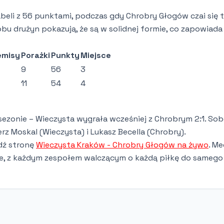
abeli z 56 punktami, podczas gdy Chrobry Głogów czai się t
 obu drużyn pokazują, że są w solidnej formie, co zapowiada
emisy
Porażki
Punkty
Miejsce
9
56
3
11
54
4
sezonie – Wieczysta wygrała wcześniej z Chrobrym 2:1. Sob
 Moskal (Wieczysta) i Lukasz Becella (Chrobry).
edź stronę
Wieczysta Kraków - Chrobry Głogów na żywo
. Me
nie, z każdym zespołem walczącym o każdą piłkę do samego