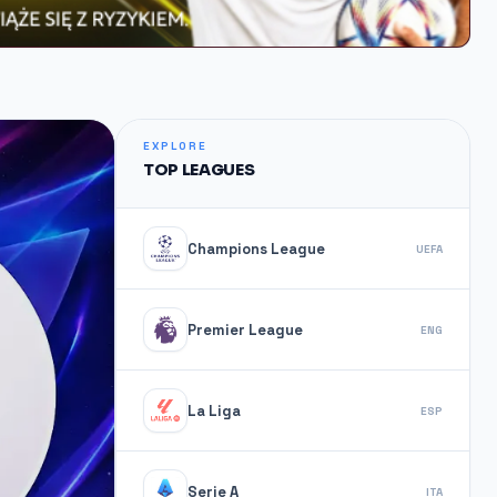
EXPLORE
TOP LEAGUES
Champions League
UEFA
Premier League
ENG
La Liga
ESP
Serie A
ITA