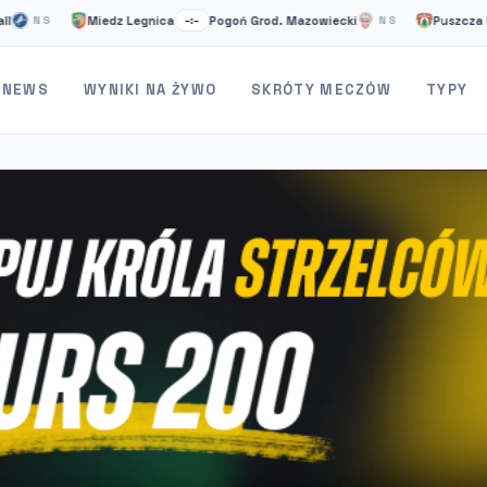
Miedz Legnica
Pogoń Grod. Mazowiecki
Puszcza Niepołom
–:–
NS
NEWS
WYNIKI NA ŻYWO
SKRÓTY MECZÓW
TYPY