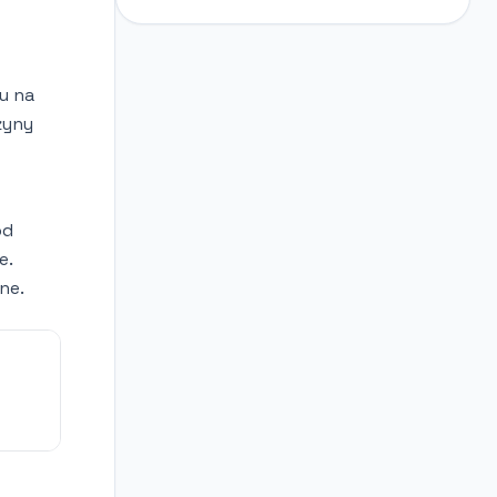
u na
żyny
od
e.
ne.