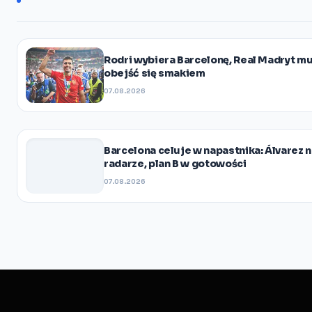
Rodri wybiera Barcelonę, Real Madryt mu
obejść się smakiem
07.08.2026
Barcelona celuje w napastnika: Álvarez 
radarze, plan B w gotowości
07.08.2026