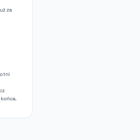
uż za
otni
cz
 końca.