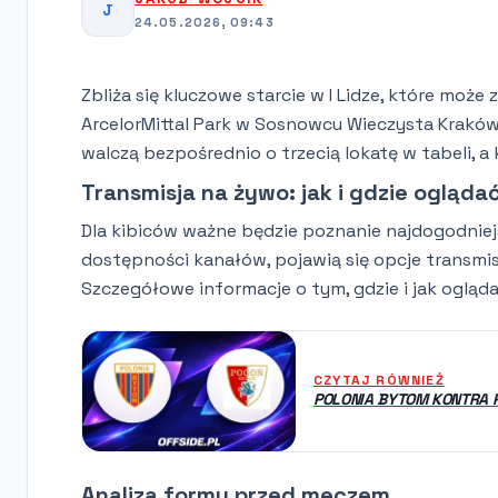
J
24.05.2026, 09:43
Zbliża się kluczowe starcie w I Lidze, które mo
ArcelorMittal Park w Sosnowcu Wieczysta Kraków 
walczą bezpośrednio o trzecią lokatę w tabeli, a
Transmisja na żywo: jak i gdzie ogląda
Dla kibiców ważne będzie poznanie najdogodniej
dostępności kanałów, pojawią się opcje transmisj
Szczegółowe informacje o tym, gdzie i jak ogląd
CZYTAJ RÓWNIEŻ
POLONIA BYTOM KONTRA P
Analiza formy przed meczem