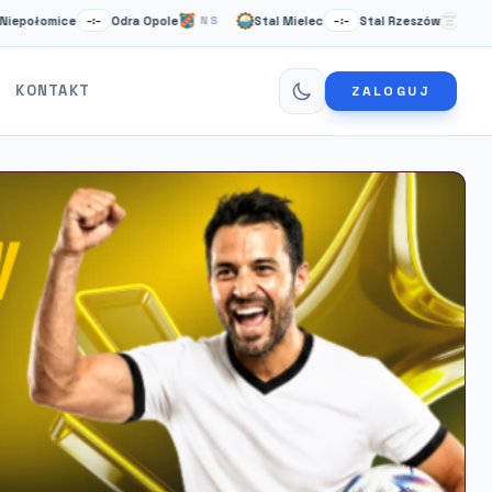
ice
Odra Opole
Stal Mielec
Stal Rzeszów
Cardif
–:–
NS
–:–
NS
KONTAKT
ZALOGUJ