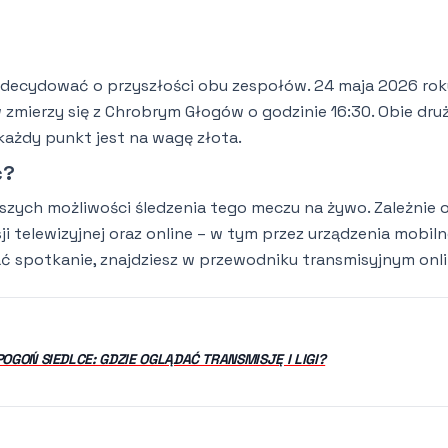
że zdecydować o przyszłości obu zespołów. 24 maja 2026 rok
zmierzy się z Chrobrym Głogów o godzinie 16:30. Obie dru
 każdy punkt jest na wagę złota.
ć?
szych możliwości śledzenia tego meczu na żywo. Zależnie 
i telewizyjnej oraz online – w tym przez urządzenia mobiln
ać spotkanie, znajdziesz w przewodniku transmisyjnym onli
OGOŃ SIEDLCE: GDZIE OGLĄDAĆ TRANSMISJĘ I LIGI?