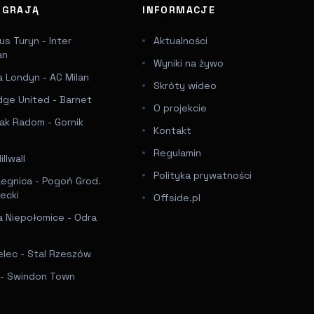
J GRAJĄ
INFORMACJE
s Turyn - Inter
Aktualności
an
Wyniki na żywo
 Londyn - AC Milan
Skróty wideo
dge United - Barnet
O projekcie
ak Radom - Gornik
Kontakt
Regulamin
llwall
Polityka prywatności
Legnica - Pogoń Grod.
ecki
Offside.pl
a Niepołomice - Odra
elec - Stal Rzeszów
f - Swindon Town