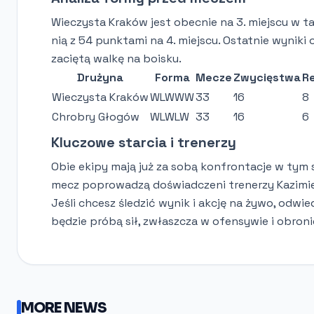
Wieczysta Kraków jest obecnie na 3. miejscu w t
nią z 54 punktami na 4. miejscu. Ostatnie wyniki
zaciętą walkę na boisku.
Drużyna
Forma
Mecze
Zwycięstwa
R
Wieczysta Kraków
WLWWW
33
16
8
Chrobry Głogów
WLWLW
33
16
6
Kluczowe starcia i trenerzy
Obie ekipy mają już za sobą konfrontacje w tym 
mecz poprowadzą doświadczeni trenerzy Kazimierz
Jeśli chcesz śledzić wynik i akcję na żywo, odwi
będzie próbą sił, zwłaszcza w ofensywie i obro
MORE NEWS