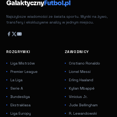
Galaktyczny
Futbol.pl
Najszybsze wiadomości ze świata sportu. Wyniki na żywo,
transfery i ekskluzywne analizy w jednym miejscu.
ROZGRYWKI
ZAWODNICY
Liga Mistrzów
Cristiano Ronaldo
Premier League
Lionel Messi
La Liga
Erling Haaland
Serie A
Kylian Mbappé
Bundesliga
Vinicius Jr.
Ekstraklasa
Jude Bellingham
Liga Europy
R. Lewandowski