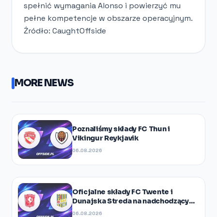
spełnić wymagania Alonso i powierzyć mu
pełne kompetencje w obszarze operacyjnym.
Źródło: CaughtOffside
MORE NEWS
Poznaliśmy składy FC Thun i
Vikingur Reykjavik
06.08.2026
Oficjalne składy FC Twente i
Dunajska Streda na nadchodzący
mecz
06.08.2026