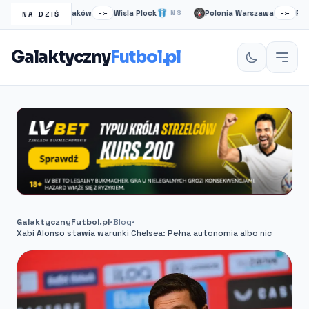
Wisła Kraków
Wisla Plock
Polonia Warszawa
Ruch C
S
–:–
NS
–:–
NA DZIŚ
Galaktyczny
Futbol.pl
GalaktycznyFutbol.pl
•
Blog
•
Xabi Alonso stawia warunki Chelsea: Pełna autonomia albo nic