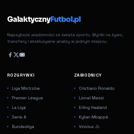
Galaktyczny
Futbol.pl
Najszybsze wiadomości ze świata sportu. Wyniki na żywo,
transfery i ekskluzywne analizy w jednym miejscu.
ROZGRYWKI
ZAWODNICY
Liga Mistrzów
Cristiano Ronaldo
Premier League
Lionel Messi
La Liga
Erling Haaland
Serie A
Kylian Mbappé
Bundesliga
Vinicius Jr.