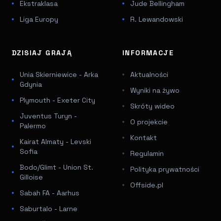
Ekstraklasa
Jude Bellingham
Liga Europy
R. Lewandowski
DZISIAJ GRAJĄ
INFORMACJE
Unia Skierniewice - Arka
Aktualności
Gdynia
Wyniki na żywo
Plymouth - Exeter City
Skróty wideo
Juventus Turyn -
O projekcie
Palermo
Kontakt
Kairat Almaty - Levski
Sofia
Regulamin
Bodo/Glimt - Union St.
Polityka prywatności
Gilloise
Offside.pl
Sabah FA - Aarhus
Saburtalo - Larne