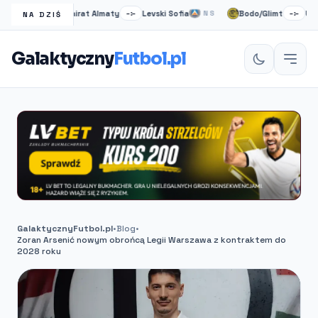
o
Kairat Almaty
Levski Sofia
Bodo/Glimt
Union 
NS
–:–
NS
–:–
NA DZIŚ
Galaktyczny
Futbol.pl
GalaktycznyFutbol.pl
•
Blog
•
Zoran Arsenić nowym obrońcą Legii Warszawa z kontraktem do
2028 roku