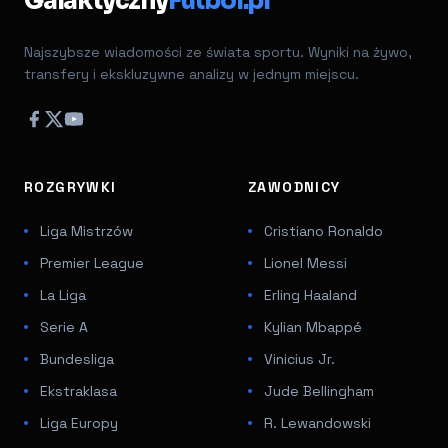
Galaktyczny
Futbol.pl
Najszybsze wiadomości ze świata sportu. Wyniki na żywo,
transfery i ekskluzywne analizy w jednym miejscu.
ROZGRYWKI
ZAWODNICY
Liga Mistrzów
Cristiano Ronaldo
Premier League
Lionel Messi
La Liga
Erling Haaland
Serie A
Kylian Mbappé
Bundesliga
Vinicius Jr.
Ekstraklasa
Jude Bellingham
Liga Europy
R. Lewandowski