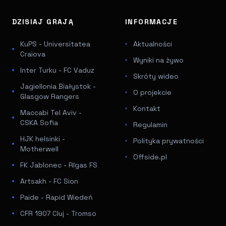
DZISIAJ GRAJĄ
INFORMACJE
KuPS - Universitatea
Aktualności
Craiova
Wyniki na żywo
Inter Turku - FC Vaduz
Skróty wideo
Jagiellonia Białystok -
O projekcie
Glasgow Rangers
Kontakt
Maccabi Tel Aviv -
CSKA Sofia
Regulamin
HJK helsinki -
Polityka prywatności
Motherwell
Offside.pl
FK Jablonec - Rīgas FS
Artsakh - FC Sion
Paide - Rapid Wiedeń
CFR 1907 Cluj - Tromso