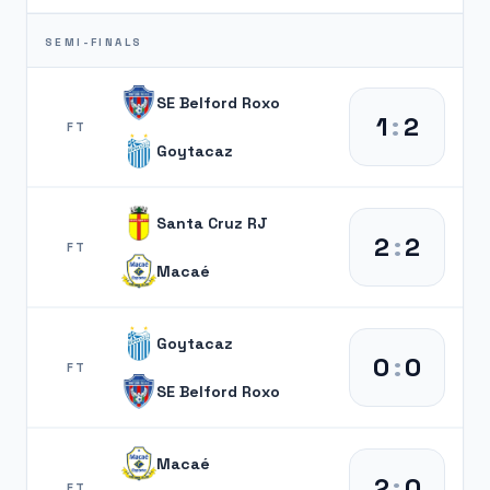
SEMI-FINALS
SE Belford Roxo
1
:
2
FT
Goytacaz
Santa Cruz RJ
2
:
2
FT
Macaé
Goytacaz
0
:
0
FT
SE Belford Roxo
Macaé
2
:
0
FT