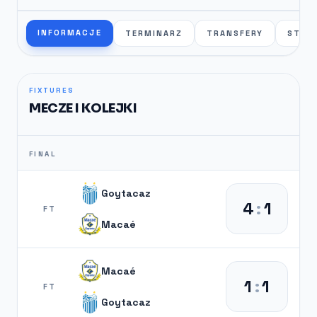
INFORMACJE
TERMINARZ
TRANSFERY
STAT
FIXTURES
MECZE I KOLEJKI
FINAL
Goytacaz
4
:
1
FT
Macaé
Macaé
1
:
1
FT
Goytacaz