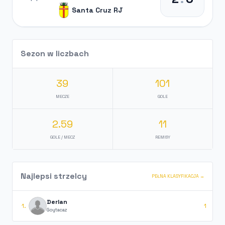
Santa Cruz RJ
Sezon w liczbach
39
101
MECZE
GOLE
2.59
11
GOLE / MECZ
REMISY
Najlepsi strzelcy
PEŁNA KLASYFIKACJA →
Derlan
1.
1
Goytacaz