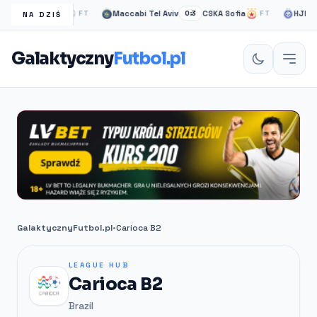
asgow Rangers
Maccabi Tel Aviv
CSKA Sofia
HJK hels
FT
0:3
FT
NA DZIŚ
Galaktyczny
Futbol.pl
GalaktycznyFutbol.pl
•
Carioca B2
LEAGUE HUB
Carioca B2
Brazil