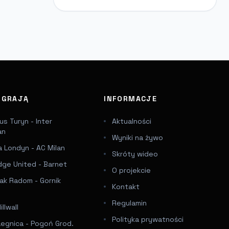
J GRAJĄ
INFORMACJE
s Turyn - Inter
Aktualności
an
Wyniki na żywo
 Londyn - AC Milan
Skróty wideo
dge United - Barnet
O projekcie
ak Radom - Gornik
Kontakt
Regulamin
llwall
Polityka prywatności
Legnica - Pogoń Grod.