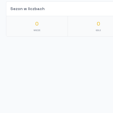
Sezon w liczbach
0
0
MECZE
GOLE