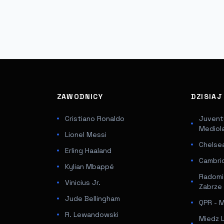
ZAWODNICY
DZISIA
Cristiano Ronaldo
Juventu
Mediol
Lionel Messi
Chelsea
Erling Haaland
Cambri
Kylian Mbappé
Radomi
Vinicius Jr.
Zabrze
Jude Bellingham
QPR - Mi
R. Lewandowski
Miedz 