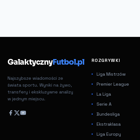
Galaktyczny
Futbol.pl
ROZGRYWKI
Liga Mistrzów
Najszybsze wiadomości ze
Premier League
świata sportu. Wyniki na żywo,
transfery i ekskluzywne analizy
La Liga
w jednym miejscu.
Serie A
Bundesliga
Ekstraklasa
Liga Europy