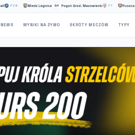
Miedz Legnica
Pogoń Grod. Mazowiecki
Puszcza Nie
PEN
0:1
FT
NEWS
WYNIKI NA ŻYWO
SKRÓTY MECZÓW
TYPY