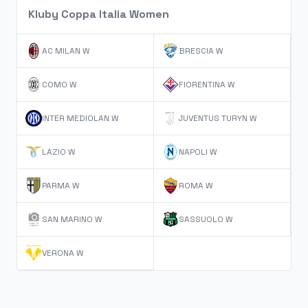
Kluby Coppa Italia Women
AC MILAN W
BRESCIA W
COMO W
FIORENTINA W
INTER MEDIOLAN W
JUVENTUS TURYN W
LAZIO W
NAPOLI W
PARMA W
ROMA W
SAN MARINO W
SASSUOLO W
VERONA W