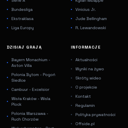
Serie A
Kylian Mbappé
Bundesliga
Vinicius Jr.
Ekstraklasa
Jude Bellingham
Liga Europy
R. Lewandowski
DZISIAJ GRAJĄ
INFORMACJE
Bayern Monachium -
Aktualności
Aston Villa
Wyniki na żywo
Polonia Bytom - Pogoń
Skróty wideo
Siedlce
O projekcie
Cambuur - Excelsior
Kontakt
Wisła Kraków - Wisla
Plock
Regulamin
Polonia Warszawa -
Polityka prywatności
Ruch Chorzów
Offside.pl