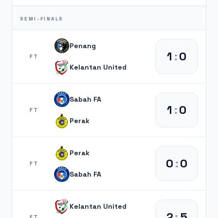
SEMI-FINALS
Penang
1
:
0
FT
Kelantan United
Sabah FA
1
:
0
FT
Perak
Perak
0
:
0
FT
Sabah FA
Kelantan United
2
:
5
FT