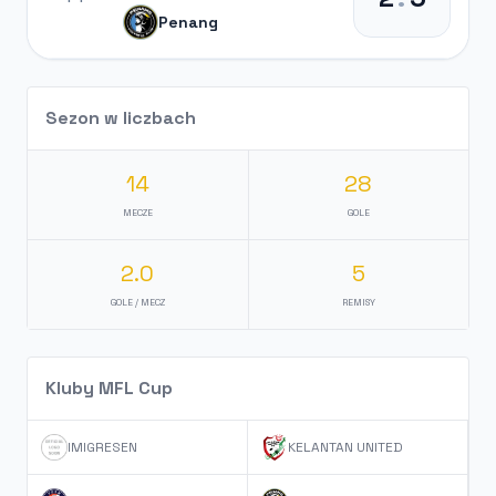
Penang
Sezon w liczbach
14
28
MECZE
GOLE
2.0
5
GOLE / MECZ
REMISY
Kluby MFL Cup
IMIGRESEN
KELANTAN UNITED