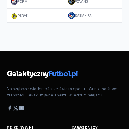
PDRM
PENANG
PERAK
SABAH FA
Galaktyczny
Futbol.pl
Najszybsze wiadomości ze świata sportu. Wyniki na żywo,
transfery i ekskluzywne analizy w jednym miejscu.
ROZGRYWKI
ZAWODNICY