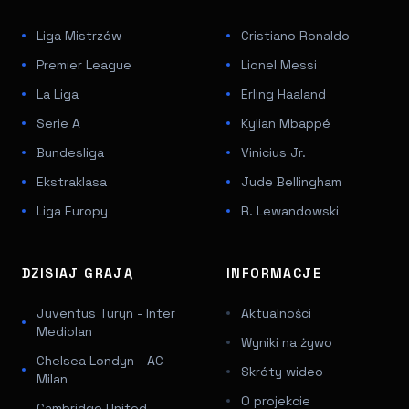
Liga Mistrzów
Cristiano Ronaldo
Premier League
Lionel Messi
La Liga
Erling Haaland
Serie A
Kylian Mbappé
Bundesliga
Vinicius Jr.
Ekstraklasa
Jude Bellingham
Liga Europy
R. Lewandowski
DZISIAJ GRAJĄ
INFORMACJE
Juventus Turyn - Inter
Aktualności
Mediolan
Wyniki na żywo
Chelsea Londyn - AC
Skróty wideo
Milan
O projekcie
Cambridge United -