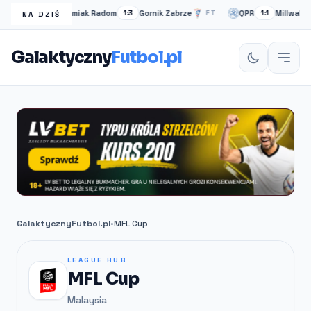
Radomiak Radom
Gornik Zabrze
QPR
Millwall
FT
1:3
FT
1:1
NA DZIŚ
Galaktyczny
Futbol.pl
GalaktycznyFutbol.pl
•
MFL Cup
LEAGUE HUB
MFL Cup
Malaysia