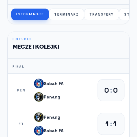
INFORMACJE
TERMINARZ
TRANSFERY
STAT
FIXTURES
MECZE I KOLEJKI
FINAL
Sabah FA
0
:
0
PEN
Penang
Penang
1
:
1
FT
Sabah FA